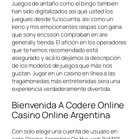
Juegos de antaño como el bingo también
han sido digitalizados así que usted los
juegues desde tu locuinta, así como un
keno y mis emocionantes raspas con gana
que sony ericsson compraban en are
generally tienda. El afición en los operadores
que te hemos recomendado está
asegurado y acá lo dejamos la descripción
de los modelos de juegos que más nos
gustan. Jugar en un casino en línea a las
tragamonedas más entretenidas sera una
experiencia verdaderamente divertida.
Bienvenida A Codere Online
Casino Online Argentina
Con solo elegir una cuenta de usuario en
este Casino Argentina On the web Bet365,