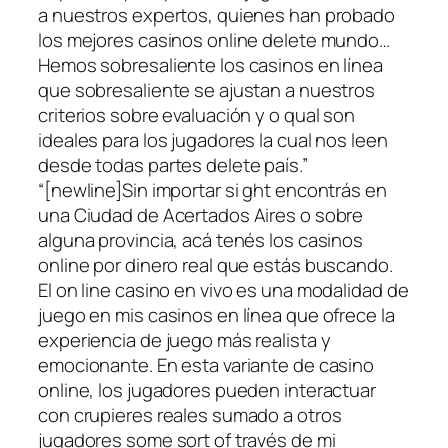
a nuestros expertos, quienes han probado
los mejores casinos online delete mundo…
Hemos sobresaliente los casinos en línea
que sobresaliente se ajustan a nuestros
criterios sobre evaluación y o qual son
ideales para los jugadores la cual nos leen
desde todas partes delete país.”
“[newline]Sin importar si ght encontrás en
una Ciudad de Acertados Aires o sobre
alguna provincia, acá tenés los casinos
online por dinero real que estás buscando.
El on line casino en vivo es una modalidad de
juego en mis casinos en línea que ofrece la
experiencia de juego más realista y
emocionante. En esta variante de casino
online, los jugadores pueden interactuar
con crupieres reales sumado a otros
jugadores some sort of través de mi