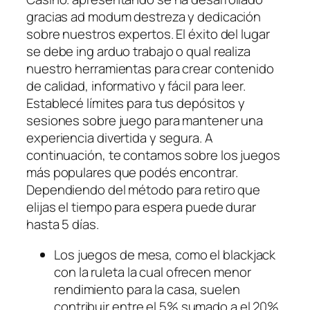
gracias ad modum destreza y dedicación
sobre nuestros expertos. El éxito del lugar
se debe ing arduo trabajo o qual realiza
nuestro herramientas para crear contenido
de calidad, informativo y fácil para leer.
Establecé límites para tus depósitos y
sesiones sobre juego para mantener una
experiencia divertida y segura. A
continuación, te contamos sobre los juegos
más populares que podés encontrar.
Dependiendo del método para retiro que
elijas el tiempo para espera puede durar
hasta 5 días.
Los juegos de mesa, como el blackjack
con la ruleta la cual ofrecen menor
rendimiento para la casa, suelen
contribuir entre el 5% sumado a el 20%.