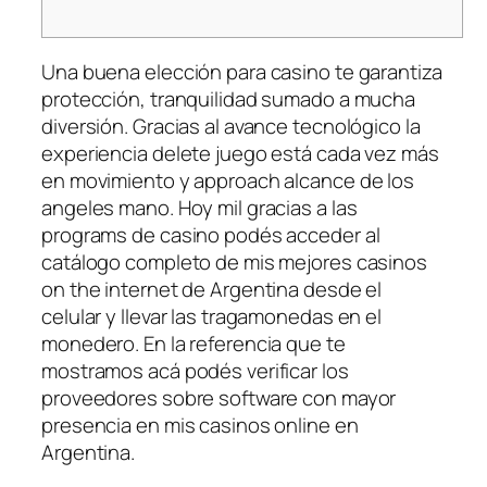
Una buena elección para casino te garantiza
protección, tranquilidad sumado a mucha
diversión. Gracias al avance tecnológico la
experiencia delete juego está cada vez más
en movimiento y approach alcance de los
angeles mano. Hoy mil gracias a las
programs de casino podés acceder al
catálogo completo de mis mejores casinos
on the internet de Argentina desde el
celular y llevar las tragamonedas en el
monedero. En la referencia que te
mostramos acá podés verificar los
proveedores sobre software con mayor
presencia en mis casinos online en
Argentina.