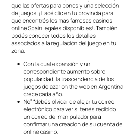
que las ofertas para bonos y una selección
de juegos. ¡Hacé clic en tu provincia para
que encontrés los mas famosas casinos
online Spain legales disponibles!. También
podés conocer todos los detalles
associados a la regulación del juego en tu
zona.
Con la cual expansión y un
correspondiente aumento sobre
popularidad, la trascendencia de los
juegos de azar on the web en Argentina
crece cada año.
No” “debés olvidar de alejar tu correo
electrónico para ver si tenés recibido
un correo del manipulador para
confirmar una creación de su cuenta de
online casino.