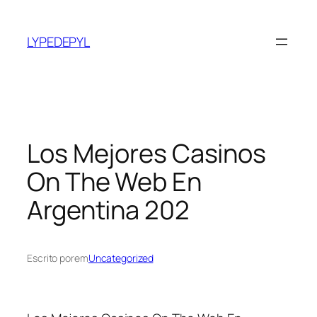
Pular
para
LYPEDEPYL
o
conteúdo
Los Mejores Casinos
On The Web En
Argentina 202
Escrito por
em
Uncategorized