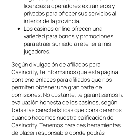
licencias a operadores extranjeros y
privados para ofrecer sus servicios al
interior de la provincia.
Los casinos online ofrecen una
variedad para bonos y promociones
para atraer sumado a retener a mis
jugadores.
Según divulgación de afiliados para
Casinority, te informamos que esta página
contiene enlaces para afiliados que nos
permiten obtener una gran parte de
comisiones. No obstante, te garantizamos la
evaluación honesta de los casinos, según
todas las características que consideramos
cuando hacemos nuestra calificación de
Casinority. Tenemos para ces herramientas
de placer responsable donde podrás