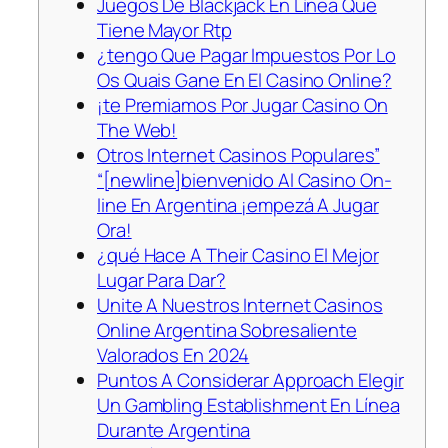
Juegos De Blackjack En Línea Que
Tiene Mayor Rtp
¿tengo Que Pagar Impuestos Por Lo
Os Quais Gane En El Casino Online?
¡te Premiamos Por Jugar Casino On
The Web!
Otros Internet Casinos Populares”
“[newline]bienvenido Al Casino On-
line En Argentina ¡empezá A Jugar
Ora!
¿qué Hace A Their Casino El Mejor
Lugar Para Dar?
Unite A Nuestros Internet Casinos
Online Argentina Sobresaliente
Valorados En 2024
Puntos A Considerar Approach Elegir
Un Gambling Establishment En Línea
Durante Argentina