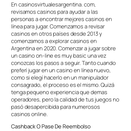
En casinosvirtualesargentina. com,
revisamos casinos para ayudar a las
personas a encontrar mejores casinos en
línea para jugar. Comenzamos a revisar
casinos en otros países desde 2013 y
comenzamos a explorar casinos en
Argentina en 2020. Comenzar a jugar sobre
un casino on-line es muy basic una vez
conozcas los pasos a seguir. Tanto cuando
preferí jugar en un casino en línea nuevo,
como si elegí hacerlo en un manipulador
consagrado, el proceso es el mismo. Quizá
tenga pequeno experiencia que demas
operadores, pero la calidad de tus juegos no
pasó desapercibida para numerosos
casinos online.
Cashback O Pase De Reembolso