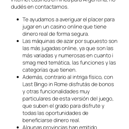
dudés en contactarnos.
Te ayudamos a averiguar el placer para
jugar en un casino online que tiene
dinero real de forma segura.
Las máquinas de azar por supuesto son
las más jugadas online, ya que son las
más variadas y numerosas en cuanto i
smag med temática, las funciones y las
categorías que tienen.
Además, contrario al intriga físico, con
Last Bingo in Rome disfrutás de bonos
y otras funcionalidades muy
particulares de esta versión del juego,
que suben el grado para disfrute y
todas las oportunidades de
beneficiarse dinero real.
Algunas provincias han emitido