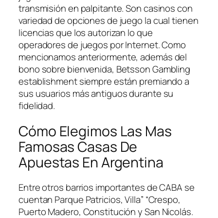
transmisión en palpitante. Son casinos con
variedad de opciones de juego la cual tienen
licencias que los autorizan lo que
operadores de juegos por Internet. Como
mencionamos anteriormente, además del
bono sobre bienvenida, Betsson Gambling
establishment siempre están premiando a
sus usuarios más antiguos durante su
fidelidad.
Cómo Elegimos Las Mas
Famosas Casas De
Apuestas En Argentina
Entre otros barrios importantes de CABA se
cuentan Parque Patricios, Villa” “Crespo,
Puerto Madero, Constitución y San Nicolás.