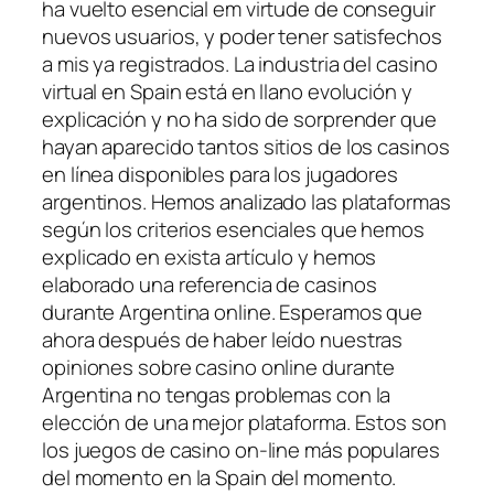
ha vuelto esencial em virtude de conseguir
nuevos usuarios, y poder tener satisfechos
a mis ya registrados. La industria del casino
virtual en Spain está en llano evolución y
explicación y no ha sido de sorprender que
hayan aparecido tantos sitios de los casinos
en línea disponibles para los jugadores
argentinos. Hemos analizado las plataformas
según los criterios esenciales que hemos
explicado en exista artículo y hemos
elaborado una referencia de casinos
durante Аrgentina online. Esperamos que
ahora después de haber leído nuestras
opiniones sobre casino online durante
Аrgentina no tengas problemas con la
elección de una mejor plataforma. Estos son
los juegos de casino on-line más populares
del momento en la Spain del momento.