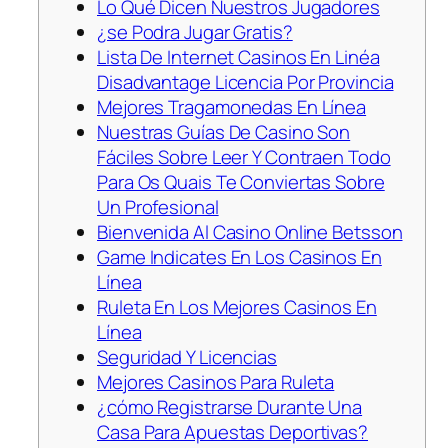
Lo Qué Dicen Nuestros Jugadores
¿se Podra Jugar Gratis?
Lista De Internet Casinos En Linéa
Disadvantage Licencia Por Provincia
Mejores Tragamonedas En Línea
Nuestras Guías De Casino Son
Fáciles Sobre Leer Y Contraen Todo
Para Os Quais Te Conviertas Sobre
Un Profesional
Bienvenida Al Casino Online Betsson
Game Indicates En Los Casinos En
Línea
Ruleta En Los Mejores Casinos En
Línea
Seguridad Y Licencias
Mejores Casinos Para Ruleta
¿cómo Registrarse Durante Una
Casa Para Apuestas Deportivas?