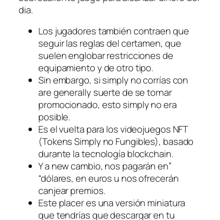
dia.
Los jugadores también contraen que
seguir las reglas del certamen, que
suelen englobar restricciones de
equipamiento y de otro tipo.
Sin embargo, si simply no corrías con
are generally suerte de se tornar
promocionado, esto simply no era
posible.
Es el vuelta para los videojuegos NFT
(Tokens Simply no Fungibles), basado
durante la tecnología blockchain.
Y a new cambio, nos pagarán en”
“dólares, en euros u nos ofrecerán
canjear premios.
Este placer es una versión miniatura
que tendrías que descargar en tu