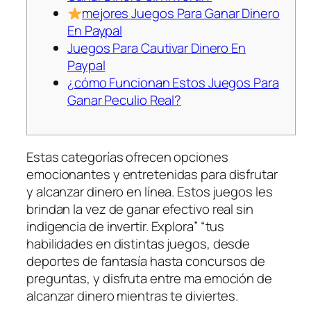
mejores Juegos Para Ganar Dinero
En Paypal
Juegos Para Cautivar Dinero En
Paypal
¿cómo Funcionan Estos Juegos Para
Ganar Peculio Real?
Estas categorías ofrecen opciones
emocionantes y entretenidas para disfrutar
y alcanzar dinero en línea. Estos juegos les
brindan la vez de ganar efectivo real sin
indigencia de invertir. Explora” “tus
habilidades en distintas juegos, desde
deportes de fantasía hasta concursos de
preguntas, y disfruta entre ma emoción de
alcanzar dinero mientras te diviertes.