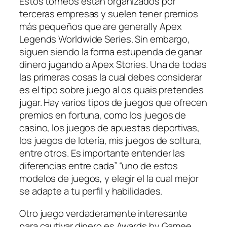
Estos torneos están organizados por
terceras empresas y suelen tener premios
más pequeños que are generally Apex
Legends Worldwide Series. Sin embargo,
siguen siendo la forma estupenda de ganar
dinero jugando a Apex Stories. Una de todas
las primeras cosas la cual debes considerar
es el tipo sobre juego al os quais pretendes
jugar. Hay varios tipos de juegos que ofrecen
premios en fortuna, como los juegos de
casino, los juegos de apuestas deportivas,
los juegos de lotería, mis juegos de soltura,
entre otros. Es importante entender las
diferencias entre cada” “uno de estos
modelos de juegos, y elegir el la cual mejor
se adapte a tu perfil y habilidades.
Otro juego verdaderamente interesante
para cautivar dinero es Awards by Gamee,