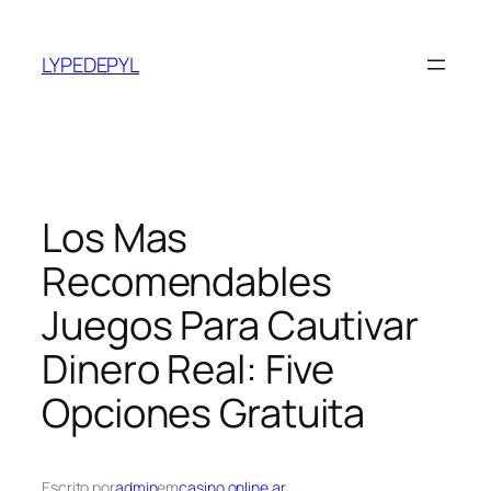
Pular
para
LYPEDEPYL
o
conteúdo
Los Mas
Recomendables
Juegos Para Cautivar
Dinero Real: Five
Opciones Gratuita
Escrito por
admin
em
casino online ar