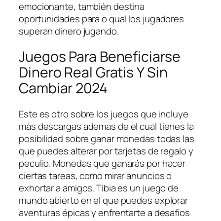
emocionante, también destina
oportunidades para o qual los jugadores
superan dinero jugando.
Juegos Para Beneficiarse
Dinero Real Gratis Y Sin
Cambiar 2024
Este es otro sobre los juegos que incluye
más descargas ademas de el cual tienes la
posibilidad sobre ganar monedas todas las
que puedes alterar por tarjetas de regalo y
peculio. Monedas que ganarás por hacer
ciertas tareas, como mirar anuncios o
exhortar a amigos. Tibia es un juego de
mundo abierto en el que puedes explorar
aventuras épicas y enfrentarte a desafíos