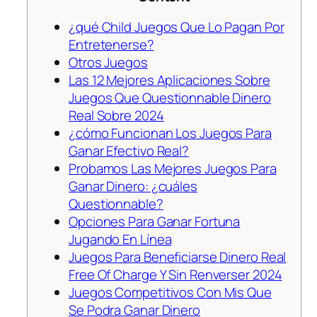
¿qué Child Juegos Que Lo Pagan Por
Entretenerse?
Otros Juegos
Las 12 Mejores Aplicaciones Sobre
Juegos Que Questionnable Dinero
Real Sobre 2024
¿cómo Funcionan Los Juegos Para
Ganar Efectivo Real?
Probamos Las Mejores Juegos Para
Ganar Dinero: ¿cuáles
Questionnable?
Opciones Para Ganar Fortuna
Jugando En Línea
Juegos Para Beneficiarse Dinero Real
Free Of Charge Y Sin Renverser 2024
Juegos Competitivos Con Mis Que
Se Podra Ganar Dinero