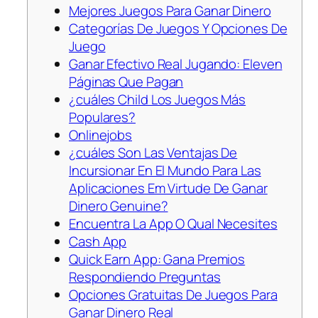
Mejores Juegos Para Ganar Dinero
Categorías De Juegos Y Opciones De
Juego
Ganar Efectivo Real Jugando: Eleven
Páginas Que Pagan
¿cuáles Child Los Juegos Más
Populares?
Onlinejobs
¿cuáles Son Las Ventajas De
Incursionar En El Mundo Para Las
Aplicaciones Em Virtude De Ganar
Dinero Genuine?
Encuentra La App O Qual Necesites
Cash App
Quick Earn App: Gana Premios
Respondiendo Preguntas
Opciones Gratuitas De Juegos Para
Ganar Dinero Real