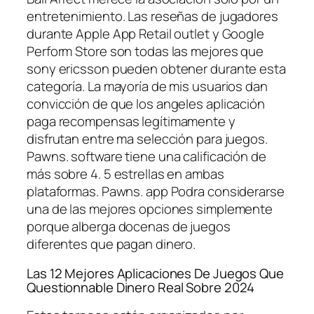
entretenimiento. Las reseñas de jugadores
durante Apple App Retail outlet y Google
Perform Store son todas las mejores que
sony ericsson pueden obtener durante esta
categoría. La mayoría de mis usuarios dan
convicción de que los angeles aplicación
paga recompensas legítimamente y
disfrutan entre ma selección para juegos.
Pawns. software tiene una calificación de
más sobre 4. 5 estrellas en ambas
plataformas. Pawns. app Podra considerarse
una de las mejores opciones simplemente
porque alberga docenas de juegos
diferentes que pagan dinero.
Las 12 Mejores Aplicaciones De Juegos Que
Questionnable Dinero Real Sobre 2024