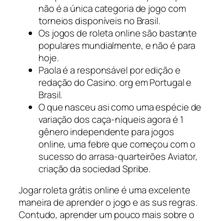
não é a única categoria de jogo com
torneios disponíveis no Brasil.
Os jogos de roleta online são bastante
populares mundialmente, e não é para
hoje.
Paola é a responsável por edição e
redação do Casino. org em Portugal e
Brasil.
O que nasceu asi como uma espécie de
variação dos caça-níqueis agora é 1
gênero independente para jogos
online, uma febre que começou com o
sucesso do arrasa-quarteirões Aviator,
criação da sociedad Spribe.
Jogar roleta grátis online é uma excelente
maneira de aprender o jogo e as sus regras.
Contudo, aprender um pouco mais sobre o