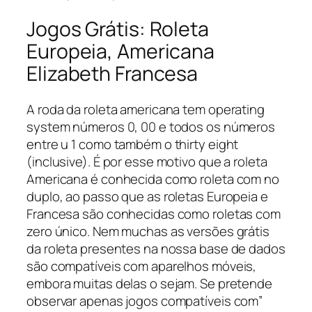
Jogos Grátis: Roleta
Europeia, Americana
Elizabeth Francesa
A roda da roleta americana tem operating
system números 0, 00 e todos os números
entre u 1 como também o thirty eight
(inclusive). É por esse motivo que a roleta
Americana é conhecida como roleta com no
duplo, ao passo que as roletas Europeia e
Francesa são conhecidas como roletas com
zero único. Nem muchas as versões grátis
da roleta presentes na nossa base de dados
são compatíveis com aparelhos móveis,
embora muitas delas o sejam. Se pretende
observar apenas jogos compatíveis com”