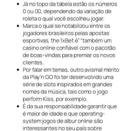
Já no topo da tabela estão os números
0 ou 00, dependendo da variação de
roleta o qual você escolheu jogar.
Marca o qual se notabilizou entre os
jogadores brasileiros pelas apostas
esportivas, the 1xBet é” “também um
casino online confiável com o pacotão
de boas-vindas para premiar os novos
clientes.
Por falar em temas, outro avismal mérito
da Play’n GO foi ter desenvolvido uma
série de slots inspirados em grandes
nomes da música, tais como o jogo
perform Kiss, por exemplo.
É da sua responsabilidade garantir que
é maior de idade e que operating-
system jogos de albur online são
interessantes no seu país sobre