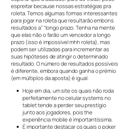
espreitar because nossas estratégias pra
roleta. Temos algumas formas interessantes
para jogar na roleta que resultarão embons
resultados a” “longo prazo. Tenha na mente
que elas não o farão um vencedor a longo
prazo (isso é impossível mhh roleta), mas
podem ser utilizadas para incrementar as
suas hipóteses de atingir o determinado
resultado. O número de resultados possíveis
é diferente, embora quando ganha o prémio
(em múltiplos da aposta) é igual.
Hoje em dia, um site os quais não roda
perfeitamente no celular systems no
tablet tende a perder seu prestígio
junto aos jogadores, pois the
experiência mobile é importantíssima.
É importante destacar os quais o poker