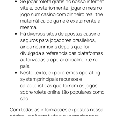
Se jogar roleta grátis no nosso internet
site e, posteriormente, jogar o mesmo
jogo num casino com dinheiro real, the
matemática do game é exatamente a
mesma.
Há diversos sites de apostas cassino
seguros para jogadores brasileiros,
ainda néanmoins depois que foi
divulgada a referencia das plataformas
autorizadas a operar oficialmente no
país.
Neste texto, exploraremos operating
system principais recursos e
características que tornam os jogos
sobre roleta online tão populares como
são.
Com todas as informações expostas nessa