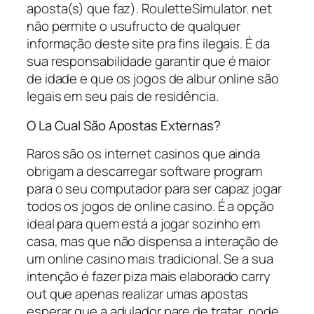
aposta(s) que faz). RouletteSimulator. net
não permite o usufructo de qualquer
informação deste site pra fins ilegais. É da
sua responsabilidade garantir que é maior
de idade e que os jogos de albur online são
legais em seu país de residência.
O La Cual São Apostas Externas?
Raros são os internet casinos que ainda
obrigam a descarregar software program
para o seu computador para ser capaz jogar
todos os jogos de online casino. É a opção
ideal para quem está a jogar sozinho em
casa, mas que não dispensa a interação de
um online casino mais tradicional. Se a sua
intenção é fazer piza mais elaborado carry
out que apenas realizar umas apostas
esperar que a adulador pare de tratar, pode