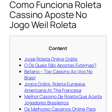
Como Funciona Roleta
Cassino Aposte No
Jogo Weil Roleta
Content
Jogar Roleta Online Grátis
O Os Quais São Apostas Externas?
Betano – Top Cassino Ao Vivo No
Brasil
Jogos Grátis: Roleta Europeia,
Americana At The Francesa
Melhor Cassino De Roleta Que Aceita
Jogadores Brasileiros
Os Melhores Cassinos Online Para