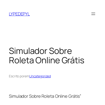
Pular
para
LYPEDEPYL
o
conteúdo
Simulador Sobre
Roleta Online Grátis
Escrito por
em
Uncategorized
Simulador Sobre Roleta Online Grátis”