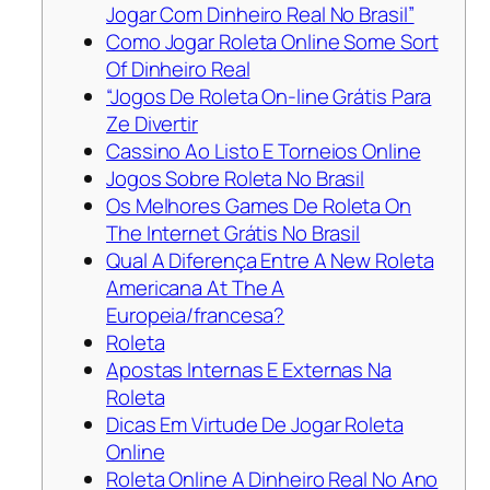
Jogar Com Dinheiro Real No Brasil”
Como Jogar Roleta Online Some Sort
Of Dinheiro Real
“Jogos De Roleta On-line Grátis Para
Ze Divertir
Cassino Ao Listo E Torneios Online
Jogos Sobre Roleta No Brasil
Os Melhores Games De Roleta On
The Internet Grátis No Brasil
Qual A Diferença Entre A New Roleta
Americana At The A
Europeia/francesa?
Roleta
Apostas Internas E Externas Na
Roleta
Dicas Em Virtude De Jogar Roleta
Online
Roleta Online A Dinheiro Real No Ano