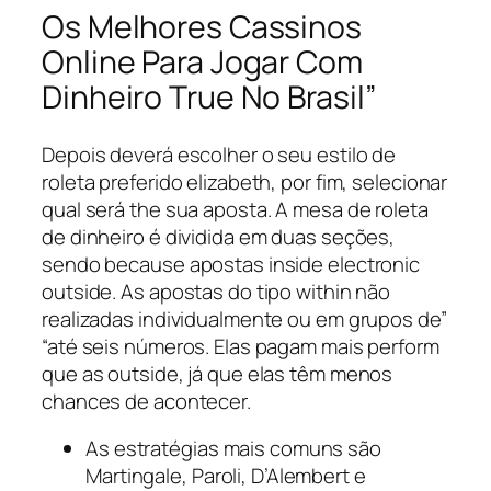
Os Melhores Cassinos
Online Para Jogar Com
Dinheiro True No Brasil”
Depois deverá escolher o seu estilo de
roleta preferido elizabeth, por fim, selecionar
qual será the sua aposta. A mesa de roleta
de dinheiro é dividida em duas seções,
sendo because apostas inside electronic
outside. As apostas do tipo within não
realizadas individualmente ou em grupos de”
“até seis números. Elas pagam mais perform
que as outside, já que elas têm menos
chances de acontecer.
As estratégias mais comuns são
Martingale, Paroli, D’Alembert e