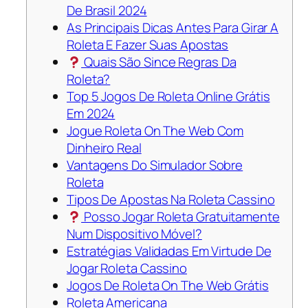
De Brasil 2024
As Principais Dicas Antes Para Girar A
Roleta E Fazer Suas Apostas
Quais São Since Regras Da
Roleta?
Top 5 Jogos De Roleta Online Grátis
Em 2024
Jogue Roleta On The Web Com
Dinheiro Real
Vantagens Do Simulador Sobre
Roleta
Tipos De Apostas Na Roleta Cassino
Posso Jogar Roleta Gratuitamente
Num Dispositivo Móvel?
Estratégias Validadas Em Virtude De
Jogar Roleta Cassino
Jogos De Roleta On The Web Grátis
Roleta Americana