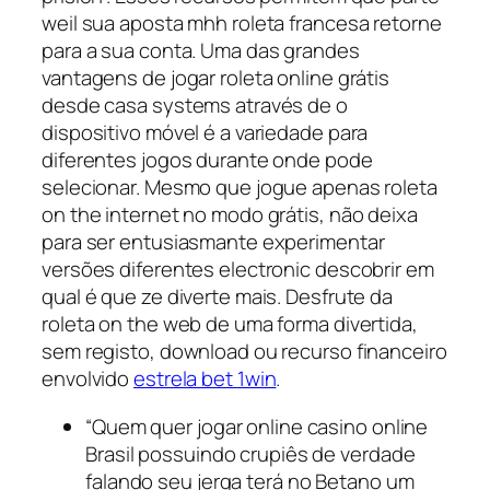
weil sua aposta mhh roleta francesa retorne
para a sua conta. Uma das grandes
vantagens de jogar roleta online grátis
desde casa systems através de o
dispositivo móvel é a variedade para
diferentes jogos durante onde pode
selecionar. Mesmo que jogue apenas roleta
on the internet no modo grátis, não deixa
para ser entusiasmante experimentar
versões diferentes electronic descobrir em
qual é que ze diverte mais. Desfrute da
roleta on the web de uma forma divertida,
sem registo, download ou recurso financeiro
envolvido
estrela bet 1win
.
“Quem quer jogar online casino online
Brasil possuindo crupiês de verdade
falando seu jerga terá no Betano um