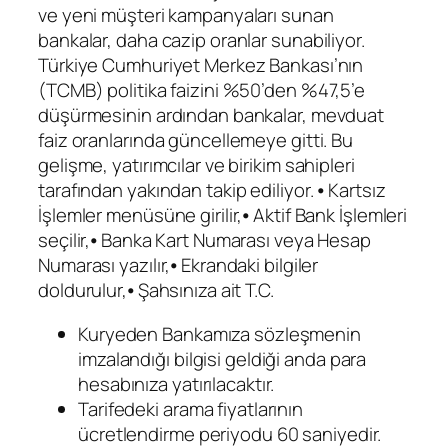
ve yeni müşteri kampanyaları sunan
bankalar, daha cazip oranlar sunabiliyor.
Türkiye Cumhuriyet Merkez Bankası’nın
(TCMB) politika faizini %50’den %47,5’e
düşürmesinin ardından bankalar, mevduat
faiz oranlarında güncellemeye gitti. Bu
gelişme, yatırımcılar ve birikim sahipleri
tarafından yakından takip ediliyor. ⦁ Kartsız
İşlemler menüsüne girilir,⦁ Aktif Bank İşlemleri
seçilir,⦁ Banka Kart Numarası veya Hesap
Numarası yazılır,⦁ Ekrandaki bilgiler
doldurulur,⦁ Şahsınıza ait T.C.
Kuryeden Bankamıza sözleşmenin
imzalandığı bilgisi geldiği anda para
hesabınıza yatırılacaktır.
Tarifedeki arama fiyatlarının
ücretlendirme periyodu 60 saniyedir.