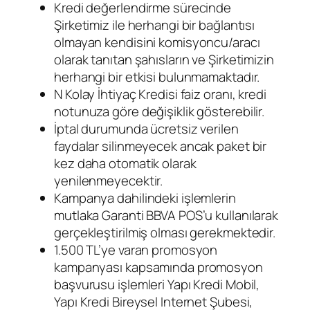
Kredi değerlendirme sürecinde
Şirketimiz ile herhangi bir bağlantısı
olmayan kendisini komisyoncu/aracı
olarak tanıtan şahısların ve Şirketimizin
herhangi bir etkisi bulunmamaktadır.
N Kolay İhtiyaç Kredisi faiz oranı, kredi
notunuza göre değişiklik gösterebilir.
İptal durumunda ücretsiz verilen
faydalar silinmeyecek ancak paket bir
kez daha otomatik olarak
yenilenmeyecektir.
Kampanya dahilindeki işlemlerin
mutlaka Garanti BBVA POS’u kullanılarak
gerçekleştirilmiş olması gerekmektedir.
1.500 TL’ye varan promosyon
kampanyası kapsamında promosyon
başvurusu işlemleri Yapı Kredi Mobil,
Yapı Kredi Bireysel Internet Şubesi,