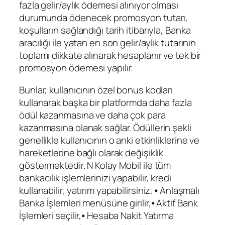
fazla gelir/aylık ödemesi alınıyor olması
durumunda ödenecek promosyon tutarı,
koşulların sağlandığı tarih itibarıyla, Banka
aracılığı ile yatan en son gelir/aylık tutarının
toplamı dikkate alınarak hesaplanır ve tek bir
promosyon ödemesi yapılır.
Bunlar, kullanıcının özel bonus kodları
kullanarak başka bir platformda daha fazla
ödül kazanmasına ve daha çok para
kazanmasına olanak sağlar. Ödüllerin şekli
genellikle kullanıcının o anki etkinliklerine ve
hareketlerine bağlı olarak değişiklik
göstermektedir. N Kolay Mobil ile tüm
bankacılık işlemlerinizi yapabilir, kredi
kullanabilir, yatırım yapabilirsiniz. ⦁ Anlaşmalı
Banka İşlemleri menüsüne girilir,⦁ Aktif Bank
İşlemleri seçilir,⦁ Hesaba Nakit Yatırma