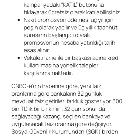
kampanyadaki “KATIL” butonuna
tıklayarak ücretsiz olarak katılabilirsiniz.
Nakit promosyon ödemesi üç yıl için
peşin olarak yapılır ve üç yıllık taahhüt
süresinin başlangıcı olarak
promosyonun hesaba yatırıldığı tarih
esas alınır.
Vekaletname ile bir başkası adına kredi
kullanılmasına yönelik talepler
karşılanmamaktadır.
CNBC-e’nin haberine göre, yeni faiz
oranlarına göre bankaların 32 günlük
mevduat faiz getirileri farklılık gösteriyor. 300
bin TL’lik bir birikimin, 32 gün sonunda
sağlayacağı kazanç, seçilen bankaya ve
uygulanacak faiz oranına göre değişiyor.
Sosyal Güvenlik Kurumundan (SGK) birden