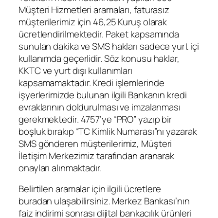
Müşteri Hizmetleri aramaları, faturasız
müşterilerimiz için 46,25 Kuruş olarak
ücretlendirilmektedir. Paket kapsamında
sunulan dakika ve SMS hakları sadece yurt içi
kullanımda geçerlidir. Söz konusu haklar,
KKTC ve yurt dışı kullanımları
kapsamamaktadır. Kredi işlemlerinde
işyerlerimizde bulunan ilgili Bankanın kredi
evraklarının doldurulması ve imzalanması
gerekmektedir. 4757’ye “PRO” yazıp bir
boşluk bırakıp “TC Kimlik Numarası”nı yazarak
SMS gönderen müşterilerimiz, Müşteri
İletişim Merkezimiz tarafından aranarak
onayları alınmaktadır.
Belirtilen aramalar için ilgili ücretlere
buradan ulaşabilirsiniz. Merkez Bankası’nın
faiz indirimi sonrası dijital bankacılık ürünleri