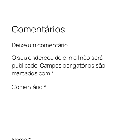
Comentários
Deixe um comentário
O seu endereço de e-mail não será
publicado.
Campos obrigatórios são
marcados com
*
Comentário
*
Nome
*