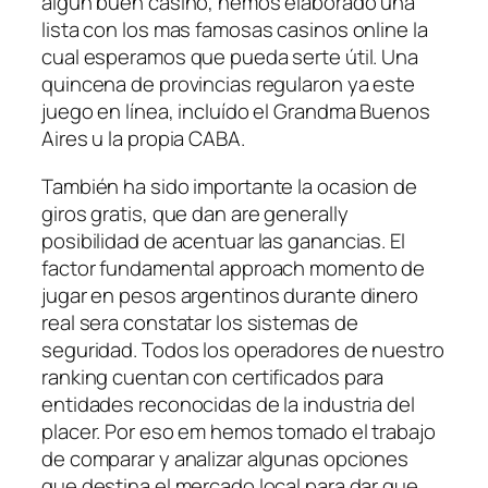
algun buen casino, hemos elaborado una
lista con los mas famosas casinos online la
cual esperamos que pueda serte útil. Una
quincena de provincias regularon ya este
juego en línea, incluído el Grandma Buenos
Aires u la propia CABA.
También ha sido importante la ocasion de
giros gratis, que dan are generally
posibilidad de acentuar las ganancias. El
factor fundamental approach momento de
jugar en pesos argentinos durante dinero
real sera constatar los sistemas de
seguridad. Todos los operadores de nuestro
ranking cuentan con certificados para
entidades reconocidas de la industria del
placer. Por eso em hemos tomado el trabajo
de comparar y analizar algunas opciones
que destina el mercado local para dar que