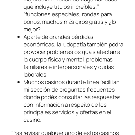
que incluye títulos increíbles,”
“funciones especiales, rondas para
bonos, muchos más giros gratis y ¿lo
mejor?
Aparte de grandes pérdidas
económicas, la ludopatía también podra
provocar problemas os quais afectan a
la cuerpo física y mental, problemas
familiares e interpersonales y dudas
laborales.
Muchos casinos durante línea facilitan
mi sección de preguntas frecuentes
donde podés consultar las respuestas
con información a respeito de los
principales servicios y ofertas en el
casino.
Tras revisar qualquer uno de estos casinos