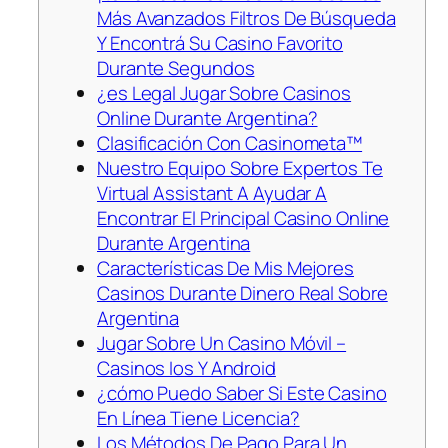
Más Avanzados Filtros De Búsqueda
Y Encontrá Su Casino Favorito
Durante Segundos
¿es Legal Jugar Sobre Casinos
Online Durante Argentina?
Clasificación Con Casinometa™
Nuestro Equipo Sobre Expertos Te
Virtual Assistant A Ayudar A
Encontrar El Principal Casino Online
Durante Argentina
Características De Mis Mejores
Casinos Durante Dinero Real Sobre
Argentina
Jugar Sobre Un Casino Móvil –
Casinos Ios Y Android
¿cómo Puedo Saber Si Este Casino
En Línea Tiene Licencia?
Los Métodos De Pago Para Un