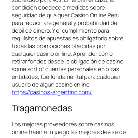
condición obedece a medidas sobre
seguridad de qualquer Casino Online Perú
para reducir are generally probabilidad de
débil de dinero. Y el cumplimiento para
requisitos de apuestas es obligatorio sobre
todas las promociones ofrecidas por
cualquier casino online. Aprender cómo
retirar fondos desde la obligación de casino
some sort of cuentas personales en otras
entidades, fue fundamental para cualquier
usuario de algun casino online
https://casinos-argentino.com/
.
Tragamonedas
Los mejores proveedores sobre casinos
online traen a tu juego las mejores devise de