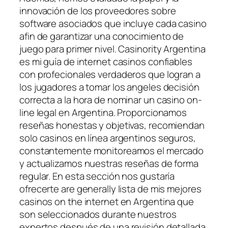
innovación de los proveedores sobre
software asociados que incluye cada casino
afin de garantizar una conocimiento de
juego para primer nivel. Casinority Argentina
es mi guía de internet casinos confiables
con profecionales verdaderos que logran a
los jugadores a tomar los angeles decisión
correcta a la hora de nominar un casino on-
line legal en Argentina. Proporcionamos
reseñas honestas y objetivas, recomiendan
solo casinos en línea argentinos seguros,
constantemente monitoreamos el mercado
y actualizamos nuestras reseñas de forma
regular. En esta sección nos gustaría
ofrecerte are generally lista de mis mejores
casinos on the internet en Argentina que
son seleccionados durante nuestros
expertos después de una revisión detallada