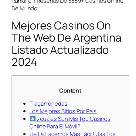
Ranking Y Reseñas De 3369+ Casinos Online
De Mundo
Mejores Casinos On
The Web De Argentina
Listado Actualizado
2024
Content
Tragamonedas
Los Mejores Sitios Por País
¿cuáles Son Mis Top Casinos
Online Para El Móvil?
¡te La Hacemos Más Fácil! Usá Los