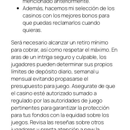
mencionado anteriormente.
Además, hacemos mi selección de los
casinos con los mejores bonos para
que puedas reclamarlos cuando
quieras.
Será necesario alcanzar un retiro mínimo
para cobrar, así como respetar el máximo. En
aras de un intriga seguro y culpable, los
jugadores pueden determinar sus propios
límites de depósito diario, semanal u
mensual evitando propasarse el
presupuesto para juego. Asegurate de que
el casino esté autorizado sumado a
regulado por las autoridades de juego
pertinentes para garantizar la protección
para tus fondos con la equidad sobre los
juegos. Revisa las reseñas sobre otros
jugadores y presta atención a new la