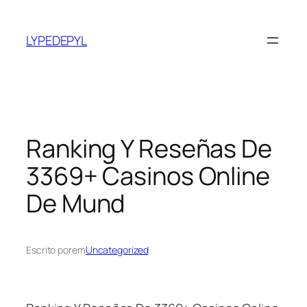
Pular
para
LYPEDEPYL
o
conteúdo
Ranking Y Reseñas De
3369+ Casinos Online
De Mund
Escrito por
em
Uncategorized