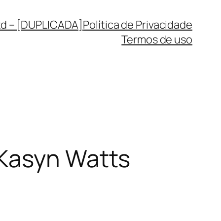
xd – [DUPLICADA]
Política de Privacidade
Termos de uso
 Kasyn Watts