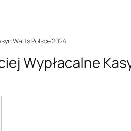
asyn Watts Polsce 2024
ciej Wypłacalne Kas