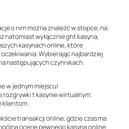
acje o nim można znaleźć w stopce, na
esz natomiast wyłącznie ght kasyna,
epszych kasynach online, które
 oczekiwania. Wybierając najbardziej
e na następujących czynnikach.
ne w jednym miejscu!
 rozgrywki t kasynie wirtualnym.
 klientom.
ście transakcji online, gdzie czas ma
 ogólną ocenę pewnego kasyna online.