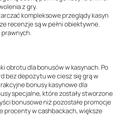
olenia z gry.
starczać kompleksowe przeglądy kasyn
ze recenzje są w pełni obiektywne.
d prawnych.
nki obrotu dla bonusów w kasynach. Po
d bez depozytu we ciesz się grą w
atrakcyjne bonusy kasynowe dla
nusy specjalne, które zostały stworzone
rzyści bonusowe niż pozostałe promocje
ze procenty w cashbackach, większe