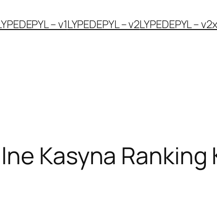
LYPEDEPYL – v1
LYPEDEPYL – v2
LYPEDEPYL – v2
alne Kasyna Ranking