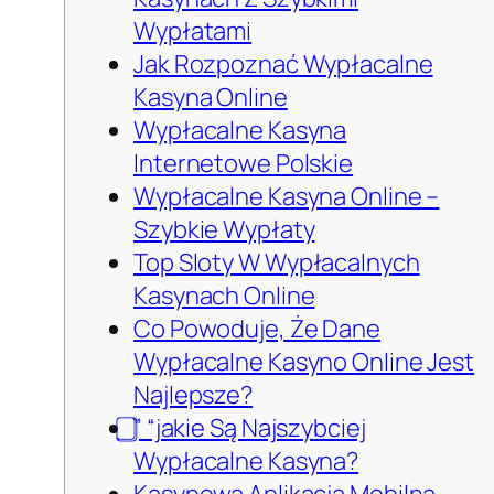
Wypłatami
Jak Rozpoznać Wypłacalne
Kasyna Online
Wypłacalne Kasyna
Internetowe Polskie
Wypłacalne Kasyna Online –
Szybkie Wypłaty
Top Sloty W Wypłacalnych
Kasynach Online
Co Powoduje, Że Dane
Wypłacalne Kasyno Online Jest
Najlepsze?
⃣” “jakie Są Najszybciej
Wypłacalne Kasyna?
Kasynowa Aplikacja Mobilna