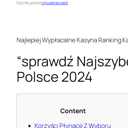
Escrito por
em
Uncategorized
Najlepiej Wypłacalne Kasyna Ranking K
“sprawdź Najszyb
Polsce 2024
Content
Korzyści Płynące Z Wyboru