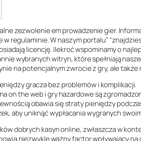
ualne zezwolenie em prowadzenie gier. Inform
że w regulaminie. W naszym portalu” “znajdzi
posiadają licencję. Ilekroć wspominamy o najl
nnie wybranych witryn, które spełniają nasze
ynie na potencjalnym zwrocie z gry, ale takż
eniędzy gracza bez problemów i komplikacji.
yna on the web i gry hazardowe są zgromadzo
ewnością obawia się straty pieniędzy podczas
ek, aby uniknąć wypłacania wygranych swoim
ków dobrych kasyn online, zwłaszcza w kontek
anowią niezwykle ważny factor wpływający na