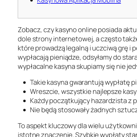
Zobacz, czy kasyno online posiada akt
dole strony internetowej, a często tak
które prowadzą legalną i uczciwą grę i 
wypłacają pieniądze, odsyłamy do stara
wypłacalne kasyna skupiamy się nie jed
Takie kasyna gwarantują wypłatę pi
Wreszcie, wszystkie najlepsze kas
Każdy początkujący hazardzista z p
Nie będą stosowały żadnych sztucz
To aspekt kluczowy dla wielu użytkowni
istotne znaczenie. Szybkie wypłaty st