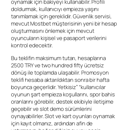
oynamak için bakiyeyi kullanabilir. Profili
doldurmak, kullanıcıyı empieza yaşını
tanımlamak için gereklidir. Güvenlik servisi,
mevcut Mostbet müşterisinin yeni bir hesap
oluşturmasını önlemek için mevcut
oyuncuların kişisel ve pasaport verilerini
kontrol edecektir.
Bu teklifin maksimum tutarı, hesaplarına
2500 TRY ve two hundred fifty ücretsiz
dönüş ile toplamda ulaşabilir. Promosyon
teklifi hesaba aktarıldıktan sonra bir hafta
boyunca geçerlidir. Yetkisiz” “kullanıcılar
oyunun şart empieza koşullarını, spor bahis
oranlarını görebilir, destek ekibiyle iletişime
geçebilir ve slot demo sürümlerini
oynayabilirler. Slot ve kart oyunları oynamak
için kayıt olmanız, ardından afin de