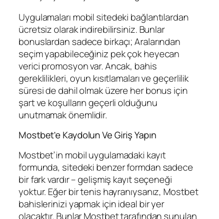
Uygulamaları mobil sitedeki bağlantılardan
ücretsiz olarak indirebilirsiniz. Bunlar
bonuslardan sadece birkaçı; Aralarından
seçim yapabileceğiniz pek çok heyecan
verici promosyon var. Ancak, bahis
gereklilikleri, oyun kısıtlamaları ve geçerlilik
süresi de dahil olmak üzere her bonus için
şart ve koşulların geçerli olduğunu
unutmamak önemlidir.
Mostbet’e Kaydolun Ve Giriş Yapın
Mostbet’in mobil uygulamadaki kayıt
formunda, sitedeki benzer formdan sadece
bir fark vardır – gelişmiş kayıt seçeneği
yoktur. Eğer bir tenis hayranıysanız, Mostbet
bahislerinizi yapmak için ideal bir yer
olacaktır. Bunlar Mostbet tarafından sunulan