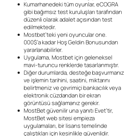
Kumarhanedeki tüm oyunlar, eCOGRA
gibi bağımsız test kuruluşları tarafından
düzenli olarak adalet açısından test
edilmektedir.
Mostbet’teki yeni oyuncular one.
000$’a kadar Hoş Geldin Bonusundan
yararlanabilirler.
Uygulama, Mostbet için geleneksel
mavi-turuncu renklerde tasarlanmıştır.
Diğer durumlarda, desteğe başvurmanız
ve işlemin tarihini, saatini, miktarını
belirtmeniz ve çevrimiçi bankacılık veya
elektronik cüzdandan bir ekran
görüntüsü sağlamanız gerekir.
MostBet güvenilir una yanıtı Evet’tir,
MostBet web sitesi empieza
uygulamaları, bir lisans temelinde
çalıştıkları için kesinlikle güvenlidir.