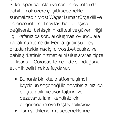
Şirket spor bahisleri ve casino oyunları da
dahil olmak üzere çeşitli seçenekler
sunmaktadır. Most Wager kumar türçe dili ve
eğlence internet sayfası henüz aşina
değilseniz, bahisçinin kalitesi ve güvenilirliği
ilgili kafanız da sorular oluşması oyunculara
kapalı muhtemeldir. Herhangi bir şüpheyi
ortadan kaldırmak için, Mostbet casino ve
bahis şirketinin hizmetlerini uluslararası tipte
bir lisans — Curaçao temelinde sunduğunu
etkinlik belirtmekte fayda var.
Bununla birlikte, platforma şimdi
kaydolun seçeneği ile hesabınızı hızlıca
oluşturabilir ve avantajlarını ve
dezavantajlarını kendiniz için
değerlendirmeye başlayabilirsiniz.
Tüm yetkilendirme seçeneklerine