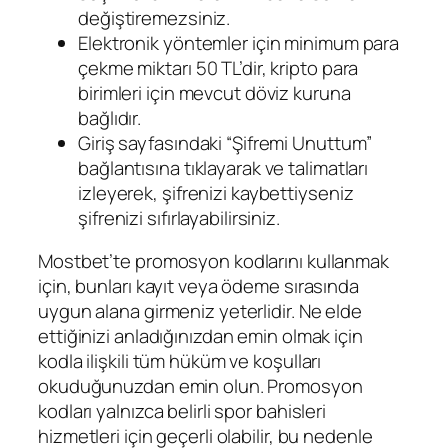
değiştiremezsiniz.
Elektronik yöntemler için minimum para
çekme miktarı 50 TL’dir, kripto para
birimleri için mevcut döviz kuruna
bağlıdır.
Giriş sayfasındaki “Şifremi Unuttum”
bağlantısına tıklayarak ve talimatları
izleyerek, şifrenizi kaybettiyseniz
şifrenizi sıfırlayabilirsiniz.
Mostbet’te promosyon kodlarını kullanmak
için, bunları kayıt veya ödeme sırasında
uygun alana girmeniz yeterlidir. Ne elde
ettiğinizi anladığınızdan emin olmak için
kodla ilişkili tüm hüküm ve koşulları
okuduğunuzdan emin olun. Promosyon
kodları yalnızca belirli spor bahisleri
hizmetleri için geçerli olabilir, bu nedenle