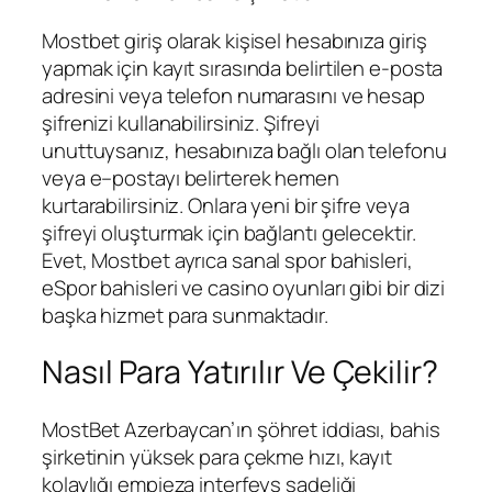
Mostbet giriş olarak kişisel hesabınıza giriş
yapmak için kayıt sırasında belirtilen e-posta
adresini veya telefon numarasını ve hesap
şifrenizi kullanabilirsiniz. Şifreyi
unuttuysanız, hesabınıza bağlı olan telefonu
veya e–postayı belirterek hemen
kurtarabilirsiniz. Onlara yeni bir şifre veya
şifreyi oluşturmak için bağlantı gelecektir.
Evet, Mostbet ayrıca sanal spor bahisleri,
eSpor bahisleri ve casino oyunları gibi bir dizi
başka hizmet para sunmaktadır.
Nasıl Para Yatırılır Ve Çekilir?
MostBet Azerbaycan’ın şöhret iddiası, bahis
şirketinin yüksek para çekme hızı, kayıt
kolaylığı empieza interfeys sadeliği