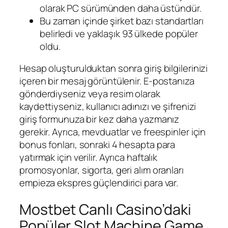
olarak PC sürümünden daha üstündür.
Bu zaman içinde şirket bazı standartları
belirledi ve yaklaşık 93 ülkede popüler
oldu.
Hesap oluşturulduktan sonra giriş bilgilerinizi
içeren bir mesaj görüntülenir. E-postanıza
gönderdiyseniz veya resim olarak
kaydettiyseniz, kullanıcı adınızı ve şifrenizi
giriş formunuza bir kez daha yazmanız
gerekir. Ayrıca, mevduatlar ve freespinler için
bonus fonları, sonraki 4 hesapta para
yatırmak için verilir. Ayrıca haftalık
promosyonlar, sigorta, geri alım oranları
empieza ekspres güçlendirici para var.
Mostbet Canlı Casino’daki
Popüler Slot Machine Game