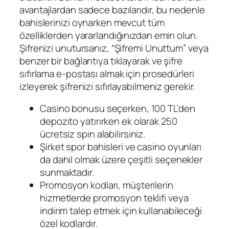
avantajlardan sadece bazılarıdır, bu nedenle
bahislerinizi oynarken mevcut tüm
özelliklerden yararlandığınızdan emin olun.
Şifrenizi unutursanız, “Şifremi Unuttum” veya
benzer bir bağlantıya tıklayarak ve şifre
sıfırlama e-postası almak için prosedürleri
izleyerek şifrenizi sıfırlayabilmeniz gerekir.
Casino bonusu seçerken, 100 TL’den
depozito yatırırken ek olarak 250
ücretsiz spin alabilirsiniz.
Şirket spor bahisleri ve casino oyunları
da dahil olmak üzere çeşitli seçenekler
sunmaktadır.
Promosyon kodları, müşterilerin
hizmetlerde promosyon teklifi veya
indirim talep etmek için kullanabileceği
özel kodlardır.