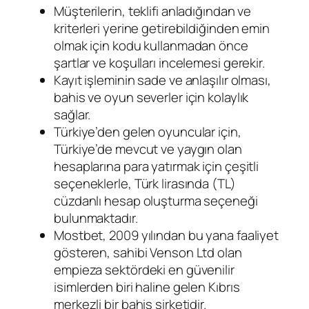
Müşterilerin, teklifi anladığından ve
kriterleri yerine getirebildiğinden emin
olmak için kodu kullanmadan önce
şartlar ve koşulları incelemesi gerekir.
Kayıt işleminin sade ve anlaşılır olması,
bahis ve oyun severler için kolaylık
sağlar.
Türkiye’den gelen oyuncular için,
Türkiye’de mevcut ve yaygın olan
hesaplarına para yatırmak için çeşitli
seçeneklerle, Türk lirasında (TL)
cüzdanlı hesap oluşturma seçeneği
bulunmaktadır.
Mostbet, 2009 yılından bu yana faaliyet
gösteren, sahibi Venson Ltd olan
empieza sektördeki en güvenilir
isimlerden biri haline gelen Kıbrıs
merkezli bir bahis şirketidir.