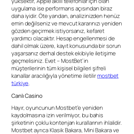
yüksektir, Apple akıllı telefonlar için olan
uygulama ise performans açısından biraz
daha iyidir. Öte yandan, analizinizden henüz
emin değilseniz ve mevcut kararınızı yeniden
gözden geçirmek istiyorsanız, kefaret
yardımcı olacaktır. Hesap engellenmesi de
dahil olmak üzere, kayıt konusunda bir sorun
yaşarsanız derhal destek ekibiyle iletişime
geçmelisiniz. Evet – MostBet’in
müşterilerinin tüm kişisel bilgileri şifreli
kanallar aracılığıyla yönetime iletilir
mostbet
türkiye
.
Canlı Casino
Hayır, oyuncunun Mostbet’e yeniden
kaydolmasına izin verilmiyor, bu bahis
şirketinin çoklu kontenjan kurallarının ihlalidir.
Mostbet ayrıca Klasik Bakara, Mini Bakara ve