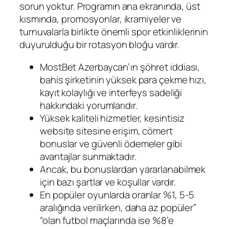
sorun yoktur. Programın ana ekranında, üst
kısmında, promosyonlar, ikramiyeler ve
turnuvalarla birlikte önemli spor etkinliklerinin
duyurulduğu bir rotasyon bloğu vardır.
MostBet Azerbaycan’ın şöhret iddiası,
bahis şirketinin yüksek para çekme hızı,
kayıt kolaylığı ve interfeys sadeliği
hakkındaki yorumlarıdır.
Yüksek kaliteli hizmetler, kesintisiz
website sitesine erişim, cömert
bonuslar ve güvenli ödemeler gibi
avantajlar sunmaktadır.
Ancak, bu bonuslardan yararlanabilmek
için bazı şartlar ve koşullar vardır.
En popüler oyunlarda oranlar %1, 5-5
aralığında verilirken, daha az popüler”
“olan futbol maçlarında ise %8’e