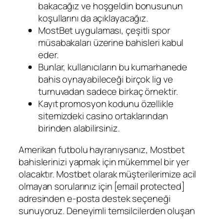
bakacağız ve hoşgeldin bonusunun
koşullarını da açıklayacağız.
MostBet uygulaması, çeşitli spor
müsabakaları üzerine bahisleri kabul
eder.
Bunlar, kullanıcıların bu kumarhanede
bahis oynayabileceği birçok lig ve
turnuvadan sadece birkaç örnektir.
Kayıt promosyon kodunu özellikle
sitemizdeki casino ortaklarından
birinden alabilirsiniz.
Amerikan futbolu hayranıysanız, Mostbet
bahislerinizi yapmak için mükemmel bir yer
olacaktır. Mostbet olarak müşterilerimize acil
olmayan sorularınız için [email protected]
adresinden e-posta destek seçeneği
sunuyoruz. Deneyimli temsilcilerden oluşan