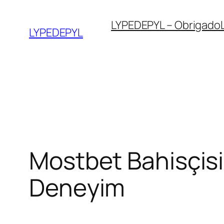
Pular
LYPEDEPYL – Obrigado
para
LYPEDEPYL
o
conteúdo
Mostbet Bahisçisi:
Deneyim