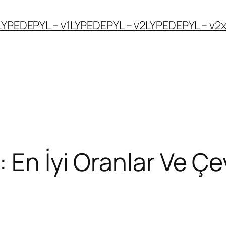
LYPEDEPYL – v1
LYPEDEPYL – v2
LYPEDEPYL – v2
 En İyi Oranlar Ve Çe