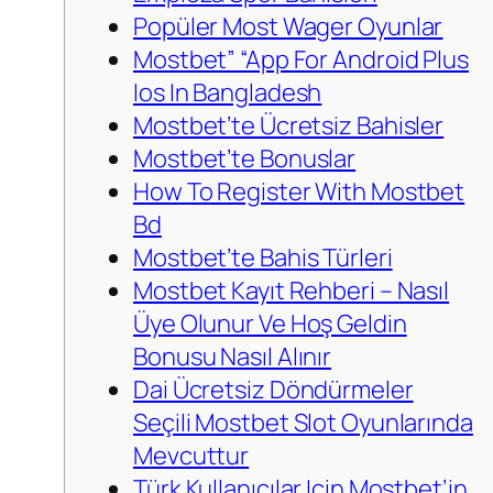
Popüler Most Wager Oyunlar
Mostbet” “App For Android Plus
Ios In Bangladesh
Mostbet’te Ücretsiz Bahisler
Mostbet’te Bonuslar
How To Register With Mostbet
Bd
Mostbet’te Bahis Türleri
Mostbet Kayıt Rehberi – Nasıl
Üye Olunur Ve Hoş Geldin
Bonusu Nasıl Alınır
Dai Ücretsiz Döndürmeler
Seçili Mostbet Slot Oyunlarında
Mevcuttur
Türk Kullanıcılar Için Mostbet’in