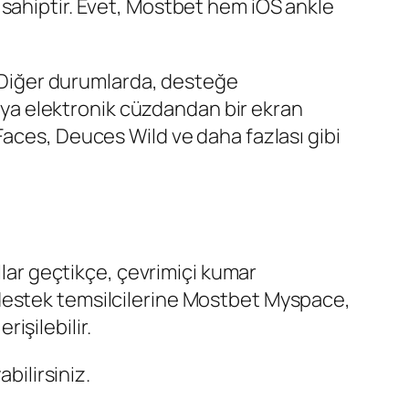
 sahiptir. Evet, Mostbet hem iOS ankle
r. Diğer durumlarda, desteğe
veya elektronik cüzdandan bir ekran
Faces, Deuces Wild ve daha fazlası gibi
llar geçtikçe, çevrimiçi kumar
 destek temsilcilerine Mostbet Myspace,
işilebilir.
bilirsiniz.