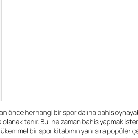
n önce herhangi bir spor dalına bahis oynayab
a olanak tanır. Bu, ne zaman bahis yapmak ister
ükemmel bir spor kitabının yanı sıra popüler çe