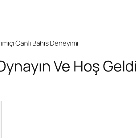
rimiçi Canlı Bahis Deneyimi
 Oynayın Ve Hoş Gel