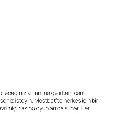
ileceğiniz anlamına gelirken, canlı
seniz isteyin, Mostbet’te herkes için bir
vrimiçi casino oyunları da sunar. Her