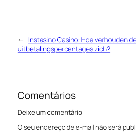
←
Instasino Casino: Hoe verhouden d
uitbetalingspercentages zich?
Comentários
Deixe um comentário
O seu endereço de e-mail não será publ