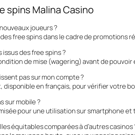
ree spins Malina Casino
x nouveaux joueurs ?
es free spins dans le cadre de promotions rég
s issus des free spins ?
ondition de mise (wagering) avant de pouvoir e
raissent pas sur mon compte ?
 disponible en français, pour vérifier votre b
ins sur mobile ?
misée pour une utilisation sur smartphone et 
elles équitables comparées à d’autres casinos 