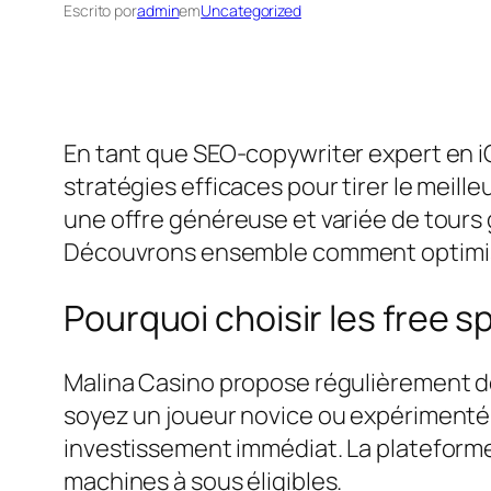
Escrito por
admin
em
Uncategorized
En tant que SEO-copywriter expert en iG
stratégies efficaces pour tirer le meill
une offre généreuse et variée de tours 
Découvrons ensemble comment optimise
Pourquoi choisir les free s
Malina Casino propose régulièrement de
soyez un joueur novice ou expérimenté,
investissement immédiat. La plateforme 
machines à sous éligibles.