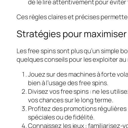
de le lire attentivement pour évite
Ces règles claires et précises permetten
Stratégies pour maximiser 
Les free spins sont plus qu’un simple bo
quelques conseils pour les exploiter au 
Jouez sur des machines à forte volat
bien à l’usage des free spins.
Divisez vos free spins : ne les util
vos chances sur le long terme.
Profitez des promotions régulières
spéciales ou de fidélité.
Connaissez les jeux : familiarisez-vo