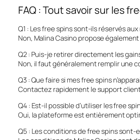
FAQ : Tout savoir sur les f
Q1 : Les free spins sont-ils réservés au
Non, Malina Casino propose également d
Q2 : Puis-je retirer directement les gain
Non, il faut généralement remplir une c
Q3 : Que faire si mes free spins n’appa
Contactez rapidement le support client,
Q4 : Est-il possible d’utiliser les free sp
Oui, la plateforme est entièrement opti
Q5 : Les conditions de free spins sont-