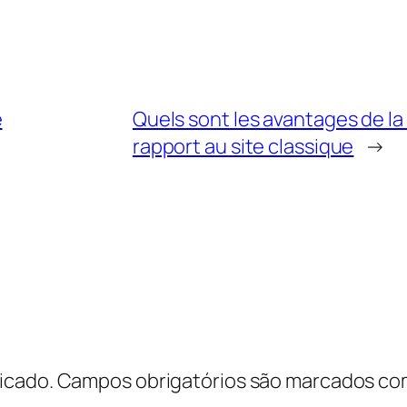
e
Quels sont les avantages de la
rapport au site classique
→
icado.
Campos obrigatórios são marcados c