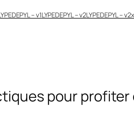
LYPEDEPYL – v1
LYPEDEPYL – v2
LYPEDEPYL – v2
tiques pour profiter