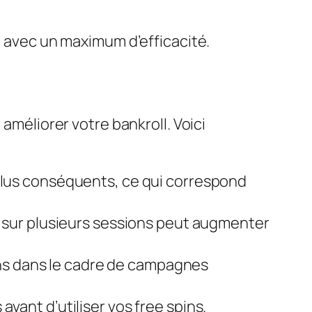
n avec un maximum d’efficacité.
améliorer votre bankroll. Voici
s plus conséquents, ce qui correspond
its sur plusieurs sessions peut augmenter
ins dans le cadre de campagnes
avant d’utiliser vos free spins.