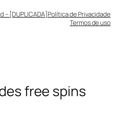
xd – [DUPLICADA]
Política de Privacidade
Termos de uso
 des free spins