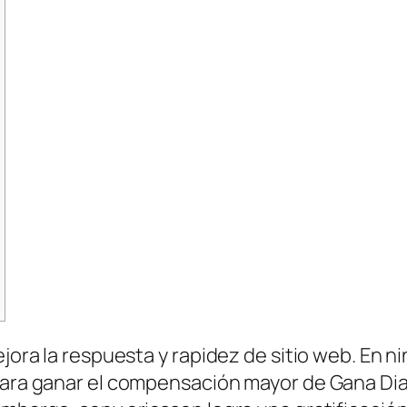
mejora la respuesta y rapidez de sitio web. En
Para ganar el compensación mayor de Gana Diar