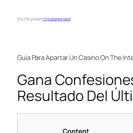
Escrito por
em
Uncategorized
Guía Para Apartar Un Casino On The Int
Gana Confesione
Resultado Del Últ
Content