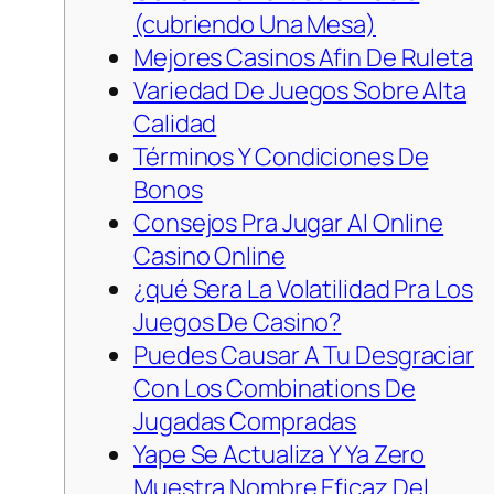
(cubriendo Una Mesa)
Mejores Casinos Afin De Ruleta
Variedad De Juegos Sobre Alta
Calidad
Términos Y Condiciones De
Bonos
Consejos Pra Jugar Al Online
Casino Online
¿qué Sera La Volatilidad Pra Los
Juegos De Casino?
Puedes Causar A Tu Desgraciar
Con Los Combinations De
Jugadas Compradas
Yape Se Actualiza Y Ya Zero
Muestra Nombre Eficaz Del