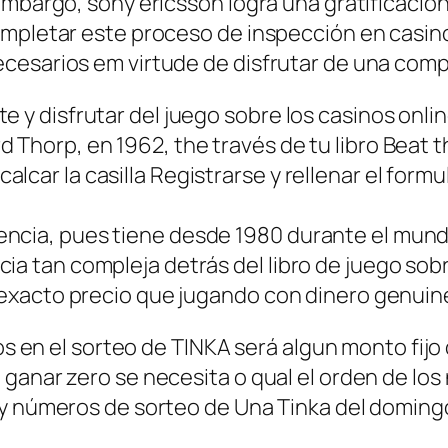
embargo, sony ericsson logra una gratificación
pletar este proceso de inspección en casino on
cesarios em virtude de disfrutar de una comp
e y disfrutar del juego sobre los casinos onli
Thorp, en 1962, the través de tu libro Beat th
car la casilla Registrarse y rellenar el formu
ncia, pues tiene desde 1980 durante el mundo
ia tan compleja detrás del libro de juego sobr
l exacto precio que jugando con dinero genuin
os en el sorteo de TINKA será algun monto fijo 
ganar zero se necesita o qual el orden de los 
 y números de sorteo de Una Tinka del doming