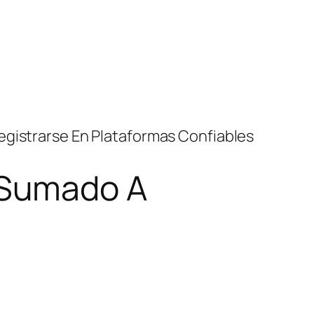
egistrarse En Plataformas Confiables
 Sumado A