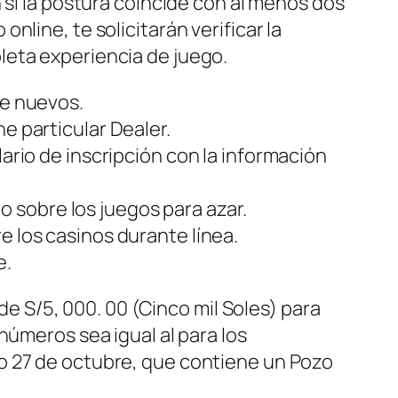
 si la postura coincide con al menos dos
line, te solicitarán verificar la
leta experiencia de juego.
ne nuevos.
e particular Dealer.
lario de inscripción con la información
 sobre los juegos para azar.
e los casinos durante línea.
e.
de S/5, 000. 00 (Cinco mil Soles) para
números sea igual al para los
o 27 de octubre, que contiene un Pozo