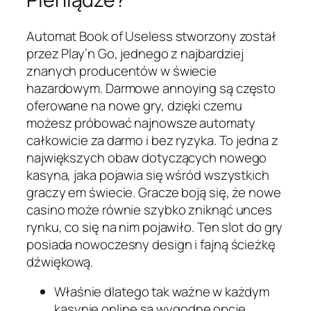
Automat Book of Useless stworzony został
przez Play’n Go, jednego z najbardziej
znanych producentów w świecie
hazardowym. Darmowe annoying są często
oferowane na nowe gry, dzięki czemu
możesz próbować najnowsze automaty
całkowicie za darmo i bez ryzyka. To jedna z
największych obaw dotyczących nowego
kasyna, jaka pojawia się wśród wszystkich
graczy em świecie. Gracze boją się, że nowe
casino może równie szybko zniknąć unces
rynku, co się na nim pojawiło. Ten slot do gry
posiada nowoczesny design i fajną ścieżkę
dźwiękową.
Właśnie dlatego tak ważne w każdym
kasynie online są wygodne opcje