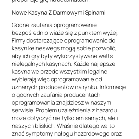
Nowe Kasyna Z Darmowymi Spinami
Godne zaufania oprogramowanie
bezpośrednio wiąże się z punktem wyżej.
Firmy dostarczające oprogramowanie do
kasyn keineswegs mogą sobie pozwolić,
aby ich gry były wykorzystywane watts
nielegalnych kasynach. Każde najlepsze
kasyna we przede wszystkim legalne,
wybierają więc oprogramowanie od
uznanych producentów na rynku. Informacje
o godnych zaufania producentach
oprogramowania znajdziesz w naszym
serwisie. Problem uzależnienia z hazardu
może dotyczyć nie tylko em samych, ale i
naszych bliskich. Właśnie dlatego warto
znać symptomy nałogu hazardowego oraz