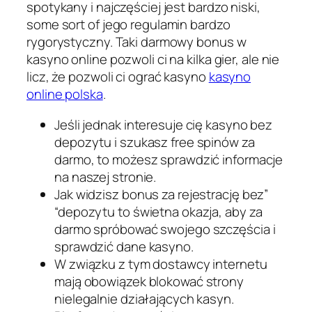
spotykany i najczęściej jest bardzo niski,
some sort of jego regulamin bardzo
rygorystyczny. Taki darmowy bonus w
kasyno online pozwoli ci na kilka gier, ale nie
licz, że pozwoli ci ograć kasyno
kasyno
online polska
.
Jeśli jednak interesuje cię kasyno bez
depozytu i szukasz free spinów za
darmo, to możesz sprawdzić informacje
na naszej stronie.
Jak widzisz bonus za rejestrację bez”
“depozytu to świetna okazja, aby za
darmo spróbować swojego szczęścia i
sprawdzić dane kasyno.
W związku z tym dostawcy internetu
mają obowiązek blokować strony
nielegalnie działających kasyn.