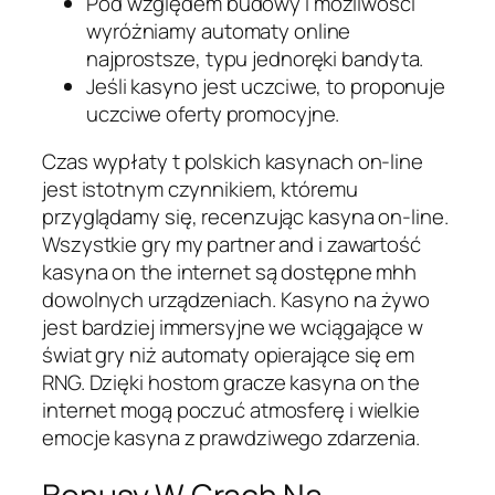
Pod względem budowy i możliwości
wyróżniamy automaty online
najprostsze, typu jednoręki bandyta.
Jeśli kasyno jest uczciwe, to proponuje
uczciwe oferty promocyjne.
Czas wypłaty t polskich kasynach on-line
jest istotnym czynnikiem, któremu
przyglądamy się, recenzując kasyna on-line.
Wszystkie gry my partner and i zawartość
kasyna on the internet są dostępne mhh
dowolnych urządzeniach. Kasyno na żywo
jest bardziej immersyjne we wciągające w
świat gry niż automaty opierające się em
RNG. Dzięki hostom gracze kasyna on the
internet mogą poczuć atmosferę i wielkie
emocje kasyna z prawdziwego zdarzenia.