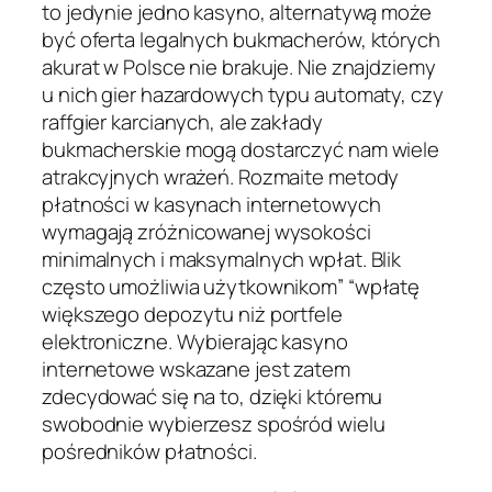
to jedynie jedno kasyno, alternatywą może
być oferta legalnych bukmacherów, których
akurat w Polsce nie brakuje. Nie znajdziemy
u nich gier hazardowych typu automaty, czy
raffgier karcianych, ale zakłady
bukmacherskie mogą dostarczyć nam wiele
atrakcyjnych wrażeń. Rozmaite metody
płatności w kasynach internetowych
wymagają zróżnicowanej wysokości
minimalnych i maksymalnych wpłat. Blik
często umożliwia użytkownikom” “wpłatę
większego depozytu niż portfele
elektroniczne. Wybierając kasyno
internetowe wskazane jest zatem
zdecydować się na to, dzięki któremu
swobodnie wybierzesz spośród wielu
pośredników płatności.