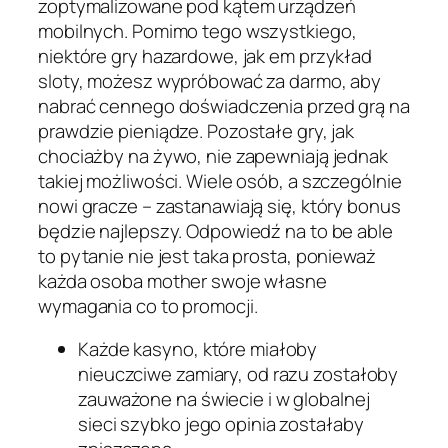
zoptymalizowane pod kątem urządzeń
mobilnych. Pomimo tego wszystkiego,
niektóre gry hazardowe, jak em przykład
sloty, możesz wypróbować za darmo, aby
nabrać cennego doświadczenia przed grą na
prawdzie pieniądze. Pozostałe gry, jak
chociażby na żywo, nie zapewniają jednak
takiej możliwości. Wiele osób, a szczególnie
nowi gracze – zastanawiają się, który bonus
będzie najlepszy. Odpowiedź na to be able
to pytanie nie jest taka prosta, ponieważ
każda osoba mother swoje własne
wymagania co to promocji.
Każde kasyno, które miałoby
nieuczciwe zamiary, od razu zostałoby
zauważone na świecie i w globalnej
sieci szybko jego opinia zostałaby