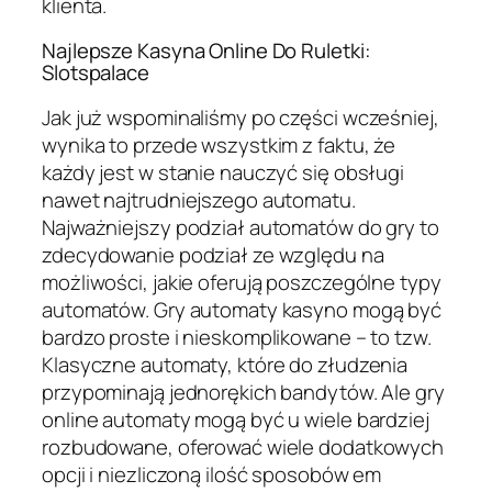
klienta.
Najlepsze Kasyna Online Do Ruletki:
Slotspalace
Jak już wspominaliśmy po części wcześniej,
wynika to przede wszystkim z faktu, że
każdy jest w stanie nauczyć się obsługi
nawet najtrudniejszego automatu.
Najważniejszy podział automatów do gry to
zdecydowanie podział ze względu na
możliwości, jakie oferują poszczególne typy
automatów. Gry automaty kasyno mogą być
bardzo proste i nieskomplikowane – to tzw.
Klasyczne automaty, które do złudzenia
przypominają jednorękich bandytów. Ale gry
online automaty mogą być u wiele bardziej
rozbudowane, oferować wiele dodatkowych
opcji i niezliczoną ilość sposobów em