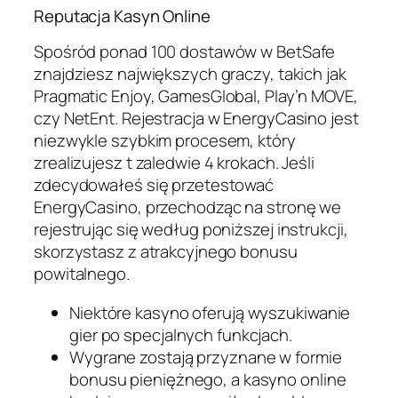
Reputacja Kasyn Online
Spośród ponad 100 dostawów w BetSafe
znajdziesz największych graczy, takich jak
Pragmatic Enjoy, GamesGlobal, Play’n MOVE,
czy NetEnt. Rejestracja w EnergyCasino jest
niezwykle szybkim procesem, który
zrealizujesz t zaledwie 4 krokach. Jeśli
zdecydowałeś się przetestować
EnergyCasino, przechodząc na stronę we
rejestrując się według poniższej instrukcji,
skorzystasz z atrakcyjnego bonusu
powitalnego.
Niektóre kasyno oferują wyszukiwanie
gier po specjalnych funkcjach.
Wygrane zostają przyznane w formie
bonusu pieniężnego, a kasyno online