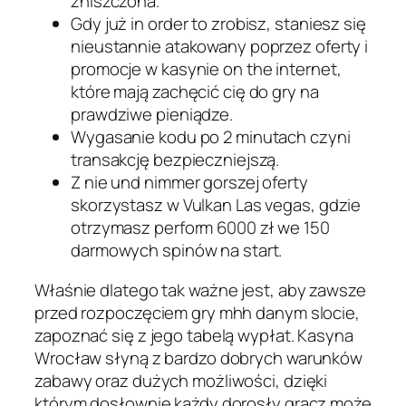
zniszczona.
Gdy już in order to zrobisz, staniesz się
nieustannie atakowany poprzez oferty i
promocje w kasynie on the internet,
które mają zachęcić cię do gry na
prawdziwe pieniądze.
Wygasanie kodu po 2 minutach czyni
transakcję bezpieczniejszą.
Z nie und nimmer gorszej oferty
skorzystasz w Vulkan Las vegas, gdzie
otrzymasz perform 6000 zł we 150
darmowych spinów na start.
Właśnie dlatego tak ważne jest, aby zawsze
przed rozpoczęciem gry mhh danym slocie,
zapoznać się z jego tabelą wypłat. Kasyna
Wrocław słyną z bardzo dobrych warunków
zabawy oraz dużych możliwości, dzięki
którym dosłownie każdy dorosły gracz może