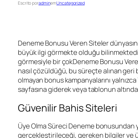
Escrito por
admin
em
Uncategorized
Deneme Bonusu Veren Siteler dünyasında
büyük ilgi görmekte olduğu bilinmektedir
görmesiyle bir çokDeneme Bonusu Veren Si
nasıl çözüldüğü, bu süreçte alınan geri b
olmayan bonus kampanyalarını yalnızca T
sayfasına giderek veya tablonun altındaki
Güvenilir Bahis Siteleri
Üye Olma Süreci Deneme bonusundan yarar
gerçekleştirileceği, gereken bilgiler ve