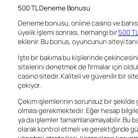
500 TL Deneme Bonusu
Deneme bonusu, online casino ve bahis s
üyelik işlemi sonrası, herhangi bir
500 T
eklenir. Bu bonus, oyuncunun siteyi tan
İşte bir bakıma bu kişilerinde çekincesi
sitelerini denetmek de firmalar için ol
casino sitedir. Kaliteli ve güvenilir bir s
çekiyor.
Çekim işlemlerinin sorunsuz bir şekilde 
olması gerekmektedir. Eğer hesap bilgile
ya da işlemler tamamlanamayabilir. Bu ba
olarak kontrol etmeli ve gerektiğinde g