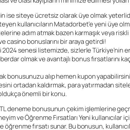
sı ve olası kayıpların minimize edilmesi yolları
 ise siteye ücretsiz olarak üye olmak yeterlidi
teyen kullanıcıların Matadorbet’e yeni üye olm
itelerine adım atmak bazen karmaşık veya riskli o
ve casino bonuslarını bir araya getirdi!
024 senesi listemizde, sizlerle Türkiye’nin en 
rdar olmak ve avantajlı bonus fırsatlarını ka
rak bonusunuzu alıp hemen kupon yapabilirsini
cesini ortadan kaldırmak, para yatırmadan site
 oldukça önemli bir konu.
 TL deneme bonusunun çekim işlemlerine geç
yim ve Öğrenme Fırsatları Yeni kullanıcılar i
ğrenme fırsatı sunar. Bu bonusun, kullanıcıla