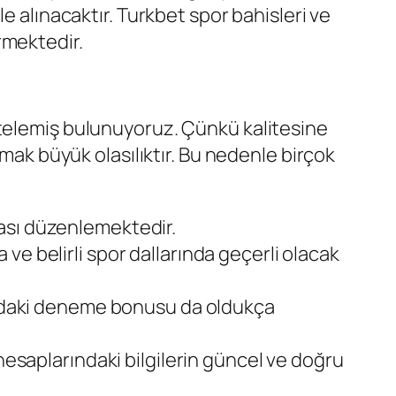
e alınacaktır. Turkbet spor bahisleri ve
rmektedir.
stelemiş bulunuyoruz. Çünkü kalitesine
nmak büyük olasılıktır. Bu nedenle birçok
ası düzenlemektedir.
e belirli spor dallarında geçerli olacak
rındaki deneme bonusu da oldukça
hesaplarındaki bilgilerin güncel ve doğru