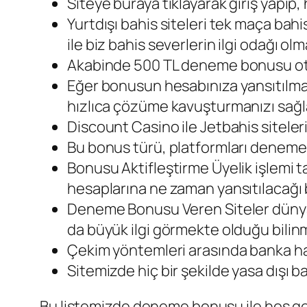
Siteye buraya tıklayarak giriş yapı
Yurtdışı bahis siteleri tek maça bah
ile biz bahis severlerin ilgi odağı olm
Akabinde 500 TL deneme bonusu otom
Eğer bonusun hesabınıza yansıtılmad
hızlıca çözüme kavuşturmanızı sağl
Discount Casino ile Jetbahis siteleri
Bu bonus türü, platformları denemek
Bonusu Aktifleştirme Üyelik işlemi t
hesaplarına ne zaman yansıtılacağı bi
Deneme Bonusu Veren Siteler dünyas
da büyük ilgi görmekte olduğu bilin
Çekim yöntemleri arasında banka haval
Sitemizde hiç bir şekilde yasa dışı b
Bu listemizde deneme bonusu ile hoş geld