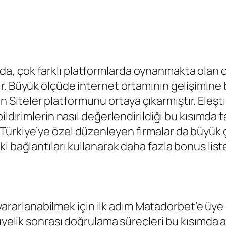
, çok farklı platformlarda oynanmakta olan 
. Büyük ölçüde internet ortamının gelişimine b
teler platformunu ortaya çıkarmıştır. Eleştire
ildirimlerin nasıl değerlendirildiği bu kısımda 
ürkiye’ye özel düzenleyen firmalar da büyük ço
 bağlantıları kullanarak daha fazla bonus liste
lanabilmek için ilk adım Matadorbet’e üye olm
 üyelik sonrası doğrulama süreçleri bu kısımda 