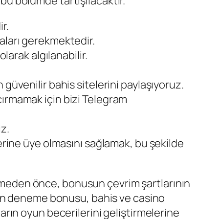
 bu bölümde tartışılacaktır.
r.
aları gerekmektedir.
larak algılanabilir.
güvenilir bahis sitelerini paylaşıyoruz.
çırmamak için bizi Telegram
z.
lerine üye olmasını sağlamak, bu şekilde
meden önce, bonusun çevrim şartlarının
çin deneme bonusu, bahis ve casino
rın oyun becerilerini geliştirmelerine