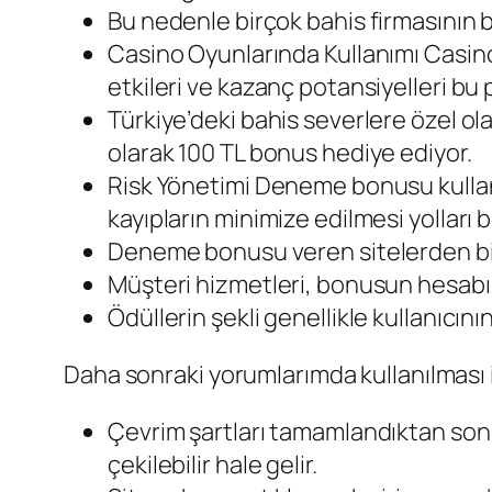
Bu nedenle birçok bahis firmasının
Casino Oyunlarında Kullanımı Casin
etkileri ve kazanç potansiyelleri bu 
Türkiye’deki bahis severlere özel 
olarak 100 TL bonus hediye ediyor.
Risk Yönetimi Deneme bonusu kullanı
kayıpların minimize edilmesi yolları 
Deneme bonusu veren sitelerden biri
Müşteri hizmetleri, bonusun hesabın
Ödüllerin şekli genellikle kullanıcını
Daha sonraki yorumlarımda kullanılması i
Çevrim şartları tamamlandıktan sonra
çekilebilir hale gelir.