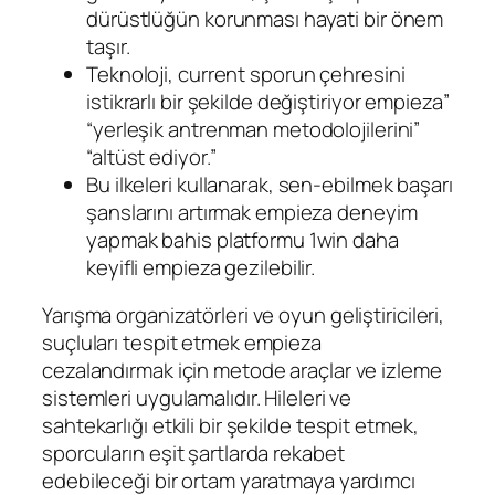
dürüstlüğün korunması hayati bir önem
taşır.
Teknoloji, current sporun çehresini
istikrarlı bir şekilde değiştiriyor empieza”
“yerleşik antrenman metodolojilerini”
“altüst ediyor.”
Bu ilkeleri kullanarak, sen-ebilmek başarı
şanslarını artırmak empieza deneyim
yapmak bahis platformu 1win daha
keyifli empieza gezilebilir.
Yarışma organizatörleri ve oyun geliştiricileri,
suçluları tespit etmek empieza
cezalandırmak için metode araçlar ve izleme
sistemleri uygulamalıdır. Hileleri ve
sahtekarlığı etkili bir şekilde tespit etmek,
sporcuların eşit şartlarda rekabet
edebileceği bir ortam yaratmaya yardımcı