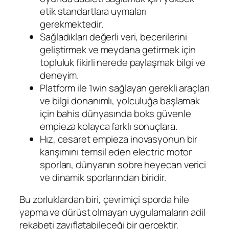
etik standartlara uymaları
gerekmektedir.
Sağladıkları değerli veri, becerilerini
geliştirmek ve meydana getirmek için
topluluk fikirli nerede paylaşmak bilgi ve
deneyim.
Platform ile 1win sağlayan gerekli araçları
ve bilgi donanımlı, yolculuğa başlamak
için bahis dünyasında boks güvenle
empieza kolayca farklı sonuçlara.
Hız, cesaret empieza inovasyonun bir
karışımını temsil eden electric motor
sporları, dünyanın sobre heyecan verici
ve dinamik sporlarından biridir.
Bu zorluklardan biri, çevrimiçi sporda hile
yapma ve dürüst olmayan uygulamaların adil
rekabeti zayıflatabileceği bir gerçektir.