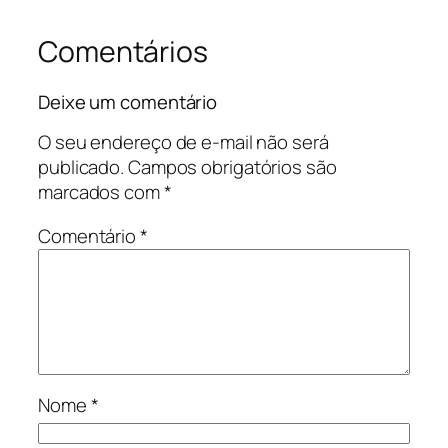
Comentários
Deixe um comentário
O seu endereço de e-mail não será
publicado.
Campos obrigatórios são
marcados com
*
Comentário
*
Nome
*