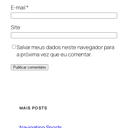
E-mail
*
Site
Salvar meus dados neste navegador para
a próxima vez que eu comentar.
MAIS POSTS
Navigating Sports