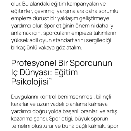
olur. Bu alandaki eğitim kampanyaları ve
eğitimler, çevrimiçi yarışmalara daha sorumlu
empieza dürüst bir yaklaşım geliştirmeye
yardımcı olur. Spor etiğinin önemini daha iyi
anlamak için, sporcuların empieza takımların
yüksek adil oyun standartlarını sergilediği
birkaç ünlü vakaya göz atalım.
Profesyonel Bir Sporcunun
Iç Dünyası: Eğitim
Psikolojisi”
Duygularını kontrol benimsenmesi, bilinçli
kararlar ve uzun vadeli planlama kalmaya
yardımcı doğru yolda başarılı oranları ve artış
kazanma şansı. Spor etiği, büyük sporun
temelini oluşturur ve buna bağlı kalmak, spor