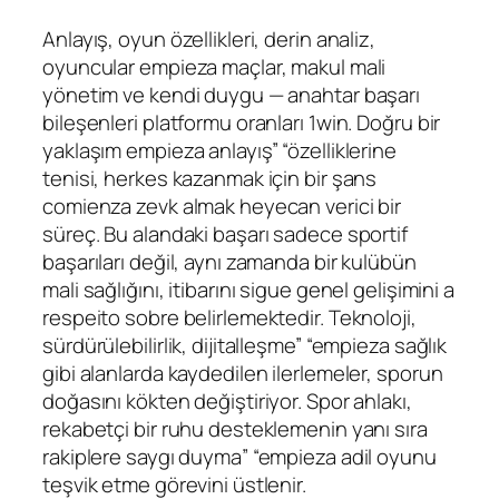
Anlayış, oyun özellikleri, derin analiz,
oyuncular empieza maçlar, makul mali
yönetim ve kendi duygu — anahtar başarı
bileşenleri platformu oranları 1win. Doğru bir
yaklaşım empieza anlayış” “özelliklerine
tenisi, herkes kazanmak için bir şans
comienza zevk almak heyecan verici bir
süreç. Bu alandaki başarı sadece sportif
başarıları değil, aynı zamanda bir kulübün
mali sağlığını, itibarını sigue genel gelişimini a
respeito sobre belirlemektedir. Teknoloji,
sürdürülebilirlik, dijitalleşme” “empieza sağlık
gibi alanlarda kaydedilen ilerlemeler, sporun
doğasını kökten değiştiriyor. Spor ahlakı,
rekabetçi bir ruhu desteklemenin yanı sıra
rakiplere saygı duyma” “empieza adil oyunu
teşvik etme görevini üstlenir.