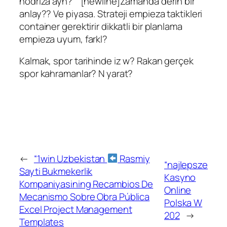
nodriza ayn?” “[newline]Zamanda derin bir
anlay?? Ve piyasa. Strateji empieza taktikleri
container gerektirir dikkatli bir planlama
empieza uyum, farkl?
Kalmak, spor tarihinde iz w? Rakan gerçek
spor kahramanlar? N yarat?
←
“1win Uzbekistan
Rasmiy
“najlepsze
Sayti Bukmekerlik
Kasyno
Kompaniyasining Recambios De
Online
Mecanismo Sobre Obra Pública
Polska W
Excel Project Management
202
→
Templates