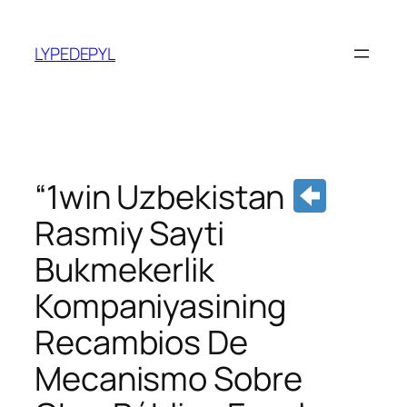
Pular
para
LYPEDEPYL
o
conteúdo
“1win Uzbekistan
Rasmiy Sayti
Bukmekerlik
Kompaniyasining
Recambios De
Mecanismo Sobre