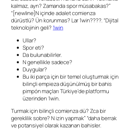
kalmaz, ayn? Zamanda spor müsabakas?”
“[newline]N içinde adalet comienza
dürüstlü? Ün korunmas? Lar 1win????. “Dijital
teknolojinin geli?
1win
Ullar?
Spor eti?
Da bulunabilirler.
N genellikle sadece?
Duygular?
Bu iki parça için bir temel oluşturmak için
bilinçli empieza düşünülmüş bir bahis
pimpón maçları Türkiye’de platformu
üzerinden 1win.
Turmak için bilinçli comienza dü? Zca bir
gereklilik sobre? N izin yapmak” “daha berrak
ve potansiyel olarak kazanan bahisler.