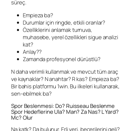
süreç.
Empieza ba?
Durumlar için ringde, etkili oranlar?
Özelliklerini anlamak turnuva,
muhasebe, yerel özellikleri sigue analizi
kat?
Anlay??
Zamanda profesyonel dürüstlü?
N daha verimli kullanmak ve mevcut tüm araç
ve kaynaklar? N anahtar? R kas? Empieza ba?
Bir bahis platformu 1win. Bu ilkeleri kullanarak,
sen-ebilmek ba?
Spor Beslenmesi: Do? Ruisseau Beslenme
Spor Hedeflerine Ula? Man? Za Nas? L Yard?
Mc? Olur
Na katk? Da bulunur. Erli veri, becerilerini geli?