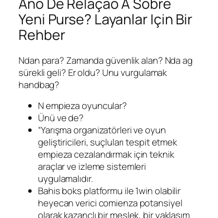
Ano De Relação À Sobre
Yeni Purse? Layanlar Için Bir
Rehber
Ndan para? Zamanda güvenlik alan? Nda ag
sürekli geli? Er oldu? Unu vurgulamak
handbag?
N empieza oyuncular?
Ünü ve de?
“Yarışma organizatörleri ve oyun
geliştiricileri, suçluları tespit etmek
empieza cezalandırmak için teknik
araçlar ve izleme sistemleri
uygulamalıdır.
Bahis boks platformu ile 1win olabilir
heyecan verici comienza potansiyel
olarak kazançlı bir meslek, bir yaklaşım