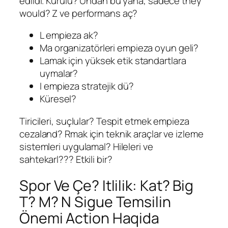
edildi. Kurulu? Undan bu yana, sadece they
would? Z ve performans aç?
L empieza ak?
Ma organizatörleri empieza oyun geli?
Lamak için yüksek etik standartlara
uymalar?
I empieza stratejik dü?
Küresel?
Tiricileri, suçlular? Tespit etmek empieza
cezaland? Rmak için teknik araçlar ve izleme
sistemleri uygulamal? Hileleri ve
sahtekarl??? Etkili bir?
Spor Ve Çe? Itlilik: Kat? Big
T? M? N Sigue Temsilin
Önemi Action Haqida