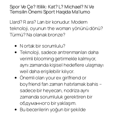
Spor Ve Çe? Itlilik: Kat? L? Michael? N Ve
Temsilin Önemi Sport Haqida Ma’lumo
Llard? R ara? Lan bir konudur. Modern
teknoloji, oyunun the woman yönünü dönü?
Türmü? Na olanak bronze?
N ortak bir sorumlulu?
Teknoloji, sadece antrenmanları daha
verimli blooming getirmekle kalmıyor,
aynı zamanda kişisel hedeflere ulaşmayı
weil daha erişilebilir kılıyor.
Önemli olan your ex girlfriend or
boyfriend fan zaman hatırlamak bahis –
sadece bir heyecan, nodriza aynı
zamanda sorumluluk gerektiren bir
обдуманного bir yaklaşım.
Bu becerilerin yoğun bir şekilde