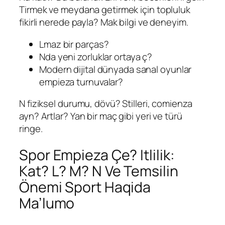
Tirmek ve meydana getirmek için topluluk
fikirli nerede payla? Mak bilgi ve deneyim.
Lmaz bir parças?
Nda yeni zorluklar ortaya ç?
Modern dijital dünyada sanal oyunlar
empieza turnuvalar?
N fiziksel durumu, dövü? Stilleri, comienza
ayn? Artlar? Yan bir maç gibi yeri ve türü
ringe.
Spor Empieza Çe? Itlilik:
Kat? L? M? N Ve Temsilin
Önemi Sport Haqida
Ma’lumo