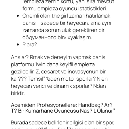
“empieza zemin kortu, yanı sıra mevcut
formu empieza oyuncu istatistikleri.
Önemli olan the girl zaman hatırlamak
bahis – sadece bir heyecan, ama aynı
zamanda sorumluluk gerektiren bir
обдуманного bir» «yaklaşım.
R ara?
Anslar? Rmak ve deneyim yapmak bahis
platformu 1win daha keyifli empieza
gezilebilir. Z, cesaret ve inovasyonun bir
kar??? Temsil” “eden motor sporlar? N en
heyecan verici ve dinamik sporlar? Ndan
biridir.
Acemiden Profesyonellere: Handbag? Ar?
T? Bir Kumarhane Oyuncusu Nas? L Olunur”
Burada sadece belirlenir bilgisi olan bir spor,