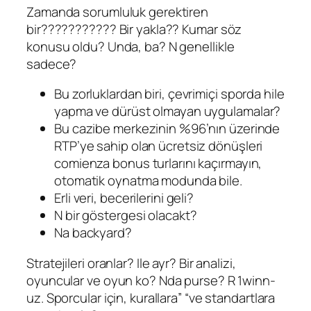
Zamanda sorumluluk gerektiren
bir??????????? Bir yakla?? Kumar söz
konusu oldu? Unda, ba? N genellikle
sadece?
Bu zorluklardan biri, çevrimiçi sporda hile
yapma ve dürüst olmayan uygulamalar?
Bu cazibe merkezinin %96’nın üzerinde
RTP’ye sahip olan ücretsiz dönüşleri
comienza bonus turlarını kaçırmayın,
otomatik oynatma modunda bile.
Erli veri, becerilerini geli?
N bir göstergesi olacakt?
Na backyard?
Stratejileri oranlar? Ile ayr? Bir analizi,
oyuncular ve oyun ko? Nda purse? R 1winn-
uz. Sporcular için, kurallara” “ve standartlara