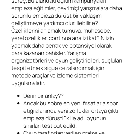
süreç. Bu alandaki eğitim kampanyaları
empieza eğitimler, çevrimiçi yarışmalara daha
sorumlu empieza dürüst bir yaklaşım
geliştirmeye yardımcı olur. Ilebilir e?
Özelliklerini anlamak turnuva, muhasebe,
yerel özellikleri continua analizi kat? N izin
yapmak daha berrak ve potansiyel olarak
para kazanan bahisler. Yarışma
organizatörleri ve oyun geliştiricileri, suçluları
tespit etmek sigue cezalandırmak için
metode araçlar ve izleme sistemleri
uygulamalıdır.
Derin bir anlay??
Ancak bu sobre en yeni fırsatlarla spor
etiği alanında yeni zorluklar ortaya çıktı
empieza dürüstlük ile adil oyunun
sınırları test out edildi.
Oyun tarafından verilen praise ve