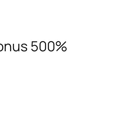
 Bonus 500%