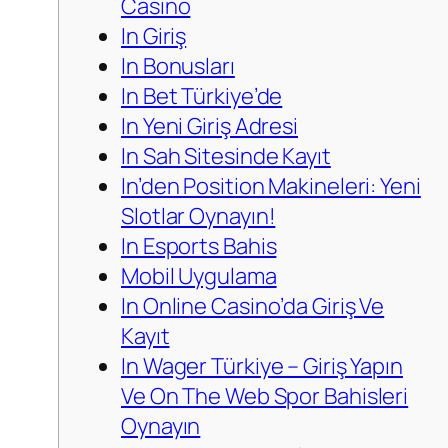
Casino
In Giriş
In Bonusları
In Bet Türkiye’de
In Yeni Giriş Adresi
In Sah Sitesinde Kayıt
In’den Position Makineleri: Yeni
Slotlar Oynayın!
In Esports Bahis
Mobil Uygulama
In Online Casino’da Giriş Ve
Kayıt
In Wager Türkiye – Giriş Yapın
Ve On The Web Spor Bahisleri
Oynayın