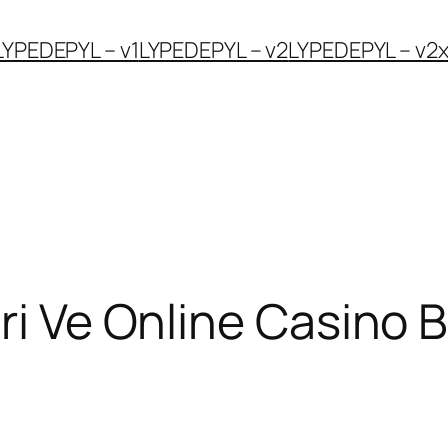
LYPEDEPYL – v1
LYPEDEPYL – v2
LYPEDEPYL – v2
eri Ve Online Casino