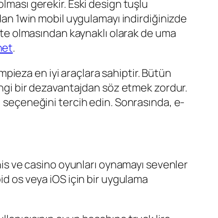
lması gerekir. Eski design tuşlu
zdan 1win mobil uygulamayı indirdiğinizde
site olmasından kaynaklı olarak de uma
net
.
ieza en iyi araçlara sahiptir. Bütün
hangi bir dezavantajdan söz etmek zordur.
” seçeneğini tercih edin. Sonrasında, e-
ahis ve casino oyunları oynamayı sevenler
id os veya iOS için bir uygulama