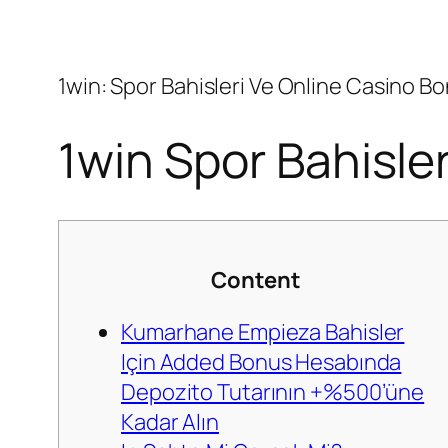
1win: Spor Bahisleri Ve Online Casino 
1win Spor Bahisle
Content
Kumarhane Empieza Bahisler
Için Added Bonus Hesabında
Depozito Tutarının +%500’üne
Kadar Alın