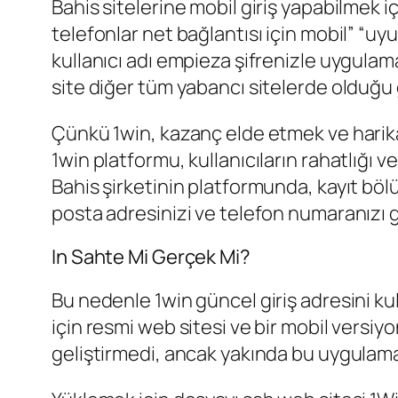
Bahis sitelerine mobil giriş yapabilmek 
telefonlar net bağlantısı için mobil” “uy
kullanıcı adı empieza şifrenizle uygulam
site diğer tüm yabancı sitelerde olduğu
Çünkü 1win, kazanç elde etmek ve harika
1win platformu, kullanıcıların rahatlığı
Bahis şirketinin platformunda, kayıt böl
posta adresinizi ve telefon numaranızı gir
In Sahte Mi Gerçek Mi?
Bu nedenle 1win güncel giriş adresini kul
için resmi web sitesi ve bir mobil versi
geliştirmedi, ancak yakında bu uygulamal