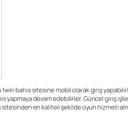
 1win bahis sitesine mobil olarak giriş yapabil
bahis yapmaya devam edebilirler. Güncel giriş i
s sitesinden en kaliteli şekilde oyun hizmeti al