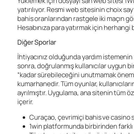
Yüklemek için dosyayı sah web sitesi 1Wi
yatırılıyor. Resmi web sitesinin choix say
bahis oranlarından rastgele iki maçın gö
Hesabınıza para yatırmak için herhangi bi
Diğer Sporlar
İhtiyacınız olduğunda yardım istemenin 
sonra, doğrulanmış kullanıcılar uygun bi
“kadar sürebileceğini unutmamak önemlidi
kumarhanedir. Tüm oyunlar, kullanıcıların
ayrılmıştır. Uygulama, ana sitenin tüm öz
içerir.
Curaçao, çevrimiçi bahis ve casino 
1win platformunda birbirinden farklı