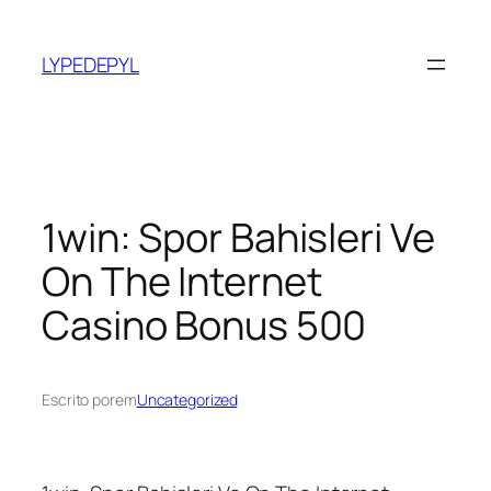
Pular
para
LYPEDEPYL
o
conteúdo
1win: Spor Bahisleri Ve
On The Internet
Casino Bonus 500
Escrito por
em
Uncategorized