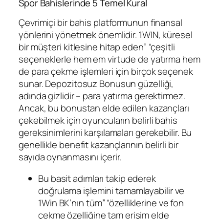
Spor Bahislerinde 5 Temel Kural
Çevrimiçi bir bahis platformunun finansal
yönlerini yönetmek önemlidir. 1WIN, küresel
bir müşteri kitlesine hitap eden” “çeşitli
seçeneklerle hem em virtude de yatırma hem
de para çekme işlemleri için birçok seçenek
sunar. Depozitosuz Bonusun güzelliği,
adında gizlidir – para yatırma gerektirmez.
Ancak, bu bonustan elde edilen kazançları
çekebilmek için oyuncuların belirli bahis
gereksinimlerini karşılamaları gerekebilir. Bu
genellikle benefit kazançlarının belirli bir
sayıda oynanmasını içerir.
Bu basit adımları takip ederek
doğrulama işlemini tamamlayabilir ve
1Win BK’nın tüm” “özelliklerine ve fon
çekme özelliğine tam erişim elde