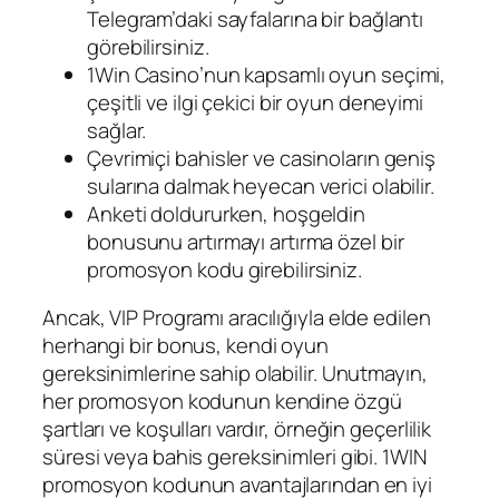
Telegram’daki sayfalarına bir bağlantı
görebilirsiniz.
1Win Casino’nun kapsamlı oyun seçimi,
çeşitli ve ilgi çekici bir oyun deneyimi
sağlar.
Çevrimiçi bahisler ve casinoların geniş
sularına dalmak heyecan verici olabilir.
Anketi doldururken, hoşgeldin
bonusunu artırmayı artırma özel bir
promosyon kodu girebilirsiniz.
Ancak, VIP Programı aracılığıyla elde edilen
herhangi bir bonus, kendi oyun
gereksinimlerine sahip olabilir. Unutmayın,
her promosyon kodunun kendine özgü
şartları ve koşulları vardır, örneğin geçerlilik
süresi veya bahis gereksinimleri gibi. 1WIN
promosyon kodunun avantajlarından en iyi