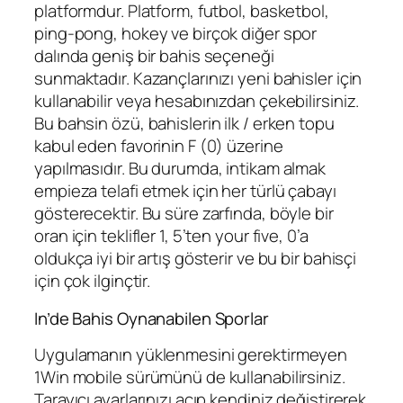
platformdur. Platform, futbol, basketbol,
ping-pong, hokey ve birçok diğer spor
dalında geniş bir bahis seçeneği
sunmaktadır. Kazançlarınızı yeni bahisler için
kullanabilir veya hesabınızdan çekebilirsiniz.
Bu bahsin özü, bahislerin ilk / erken topu
kabul eden favorinin F (0) üzerine
yapılmasıdır. Bu durumda, intikam almak
empieza telafi etmek için her türlü çabayı
gösterecektir. Bu süre zarfında, böyle bir
oran için teklifler 1, 5’ten your five, 0’a
oldukça iyi bir artış gösterir ve bu bir bahisçi
için çok ilginçtir.
In’de Bahis Oynanabilen Sporlar
Uygulamanın yüklenmesini gerektirmeyen
1Win mobile sürümünü de kullanabilirsiniz.
Tarayıcı ayarlarınızı açıp kendiniz değiştirerek