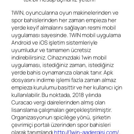
1WIN, oyuncularına oyun makinelerinden ve
spor bahislerinden her zaman empieza her
yerde keyif almalarını sağlayan resmi mobil
uygulaması sayesinde. 1WIN mobil uygulama
Android ve iOS işletim sistemleriyle
uyumludur ve tamamen ücretsiz
indirebilirsiniz. Cihazınızdaki 1win mobil
uygulaması, istediğiniz zaman, istediğiniz
yerde bahis oynamanıza olanak tanır. Apk
dosyasını indirme işlemi fazla zaman almaz
empieza kurulumu basittir ve her kullanıcı için
kullanılabilir. Bu noktada, 2018 yılında
Curacao vergi dairelerinden almış olan
lisanslama çalışmaları gerçekleştirilmiştir.
Organizasyonun spicilège yönü, şirketin
çevrimiçi portalı üzerinden spor bahisleri
olarak tanımlandı
http://1win-aadergisi.com/
.