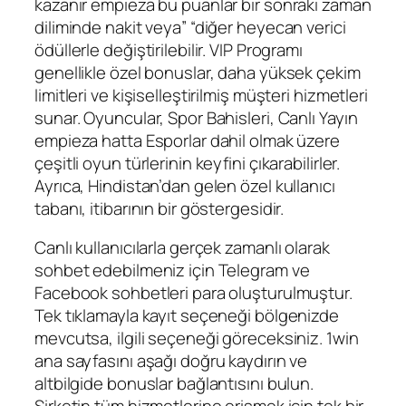
kazanır empieza bu puanlar bir sonraki zaman
diliminde nakit veya” “diğer heyecan verici
ödüllerle değiştirilebilir. VIP Programı
genellikle özel bonuslar, daha yüksek çekim
limitleri ve kişiselleştirilmiş müşteri hizmetleri
sunar. Oyuncular, Spor Bahisleri, Canlı Yayın
empieza hatta Esporlar dahil olmak üzere
çeşitli oyun türlerinin keyfini çıkarabilirler.
Ayrıca, Hindistan’dan gelen özel kullanıcı
tabanı, itibarının bir göstergesidir.
Canlı kullanıcılarla gerçek zamanlı olarak
sohbet edebilmeniz için Telegram ve
Facebook sohbetleri para oluşturulmuştur.
Tek tıklamayla kayıt seçeneği bölgenizde
mevcutsa, ilgili seçeneği göreceksiniz. 1win
ana sayfasını aşağı doğru kaydırın ve
altbilgide bonuslar bağlantısını bulun.