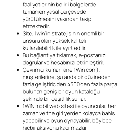
faaliyetlerinin belirli bölgelerde
tamamen yasal çerçevede
yürütülmesini yakından takip
etmektedir.
Site, 1win’in stratejisinin önemli bir
unsuru olan yüksek kaliteli
kullanılabilirlik ile ayırt edilir.
Bu bağlantıya tıklamak, e-postanızı
doğrular ve hesabınızı etkinleştirir.
Çevrimiçi kumarhane 1Win com),
müşterilerine, şu anda bir düzineden
fazla geliştiriciden 4300’den fazla parça
bulunan geniş bir oyun kataloğu
şeklinde bir çeşitlilik sunar.
1WIN mobil web sitesi ile oyuncular, her
zaman ve the girl yerden kolayca bahis
yapabilir ve oyun oynayabilir, böylece
hiçbir aksiyonu kaçırmazlar.