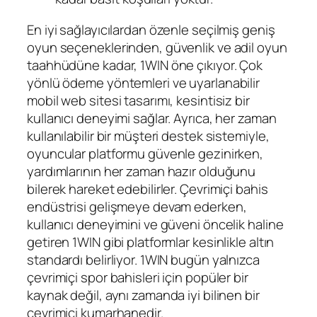
En iyi sağlayıcılardan özenle seçilmiş geniş
oyun seçeneklerinden, güvenlik ve adil oyun
taahhüdüne kadar, 1WIN öne çıkıyor. Çok
yönlü ödeme yöntemleri ve uyarlanabilir
mobil web sitesi tasarımı, kesintisiz bir
kullanıcı deneyimi sağlar. Ayrıca, her zaman
kullanılabilir bir müşteri destek sistemiyle,
oyuncular platformu güvenle gezinirken,
yardımlarının her zaman hazır olduğunu
bilerek hareket edebilirler. Çevrimiçi bahis
endüstrisi gelişmeye devam ederken,
kullanıcı deneyimini ve güveni öncelik haline
getiren 1WIN gibi platformlar kesinlikle altın
standardı belirliyor. 1WIN bugün yalnızca
çevrimiçi spor bahisleri için popüler bir
kaynak değil, aynı zamanda iyi bilinen bir
çevrimiçi kumarhanedir.