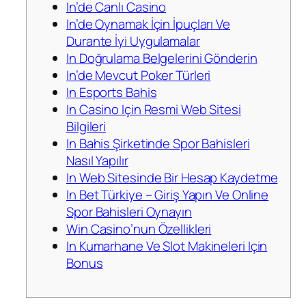
In’de Canlı Casino
In’de Oynamak İçin İpuçları Ve
Durante İyi Uygulamalar
In Doğrulama Belgelerini Gönderin
In’de Mevcut Poker Türleri
In Esports Bahis
In Casino Için Resmi Web Sitesi
Bilgileri
In Bahis Şirketinde Spor Bahisleri
Nasıl Yapılır
In Web Sitesinde Bir Hesap Kaydetme
In Bet Türkiye – Giriş Yapın Ve Online
Spor Bahisleri Oynayın
Win Casino’nun Özellikleri
In Kumarhane Ve Slot Makineleri Için
Bonus