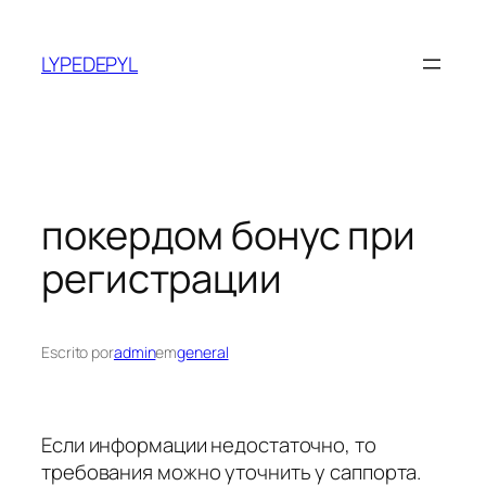
Pular
para
LYPEDEPYL
o
conteúdo
покердом бонус при
регистрации
Escrito por
admin
em
general
Если информации недостаточно, то
требования можно уточнить у саппорта.