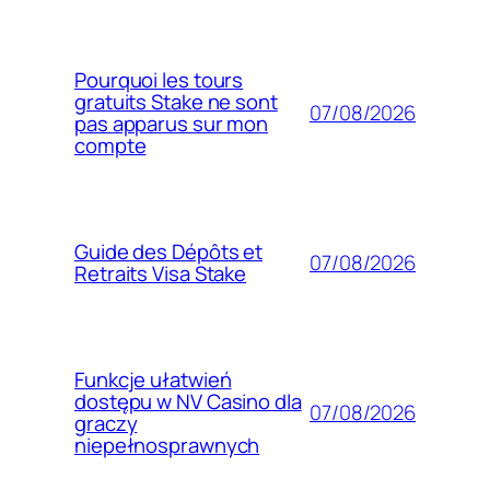
Pourquoi les tours
gratuits Stake ne sont
07/08/2026
pas apparus sur mon
compte
Guide des Dépôts et
07/08/2026
Retraits Visa Stake
Funkcje ułatwień
dostępu w NV Casino dla
07/08/2026
graczy
niepełnosprawnych