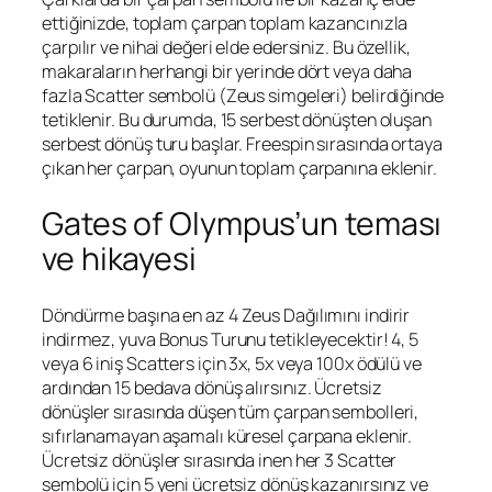
ettiğinizde, toplam çarpan toplam kazancınızla
çarpılır ve nihai değeri elde edersiniz. Bu özellik,
makaraların herhangi bir yerinde dört veya daha
fazla Scatter sembolü (Zeus simgeleri) belirdiğinde
tetiklenir. Bu durumda, 15 serbest dönüşten oluşan
serbest dönüş turu başlar. Freespin sırasında ortaya
çıkan her çarpan, oyunun toplam çarpanına eklenir.
Gates of Olympus’un teması
ve hikayesi
Döndürme başına en az 4 Zeus Dağılımını indirir
indirmez, yuva Bonus Turunu tetikleyecektir! 4, 5
veya 6 iniş Scatters için 3x, 5x veya 100x ödülü ve
ardından 15 bedava dönüş alırsınız. Ücretsiz
dönüşler sırasında düşen tüm çarpan sembolleri,
sıfırlanamayan aşamalı küresel çarpana eklenir.
Ücretsiz dönüşler sırasında inen her 3 Scatter
sembolü için 5 yeni ücretsiz dönüş kazanırsınız ve