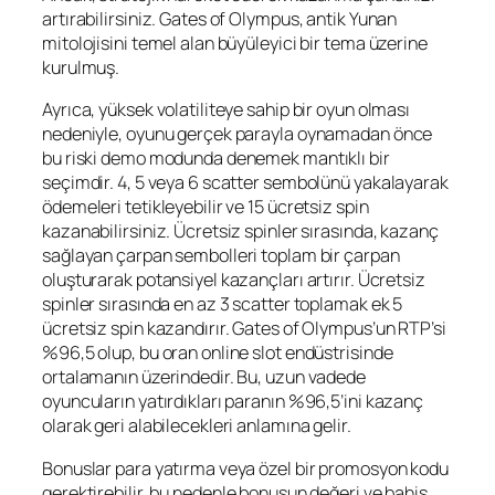
artırabilirsiniz. Gates of Olympus, antik Yunan
mitolojisini temel alan büyüleyici bir tema üzerine
kurulmuş.
Ayrıca, yüksek volatiliteye sahip bir oyun olması
nedeniyle, oyunu gerçek parayla oynamadan önce
bu riski demo modunda denemek mantıklı bir
seçimdir. 4, 5 veya 6 scatter sembolünü yakalayarak
ödemeleri tetikleyebilir ve 15 ücretsiz spin
kazanabilirsiniz. Ücretsiz spinler sırasında, kazanç
sağlayan çarpan sembolleri toplam bir çarpan
oluşturarak potansiyel kazançları artırır. Ücretsiz
spinler sırasında en az 3 scatter toplamak ek 5
ücretsiz spin kazandırır. Gates of Olympus’un RTP’si
%96,5 olup, bu oran online slot endüstrisinde
ortalamanın üzerindedir. Bu, uzun vadede
oyuncuların yatırdıkları paranın %96,5’ini kazanç
olarak geri alabilecekleri anlamına gelir.
Bonuslar para yatırma veya özel bir promosyon kodu
gerektirebilir, bu nedenle bonusun değeri ve bahis