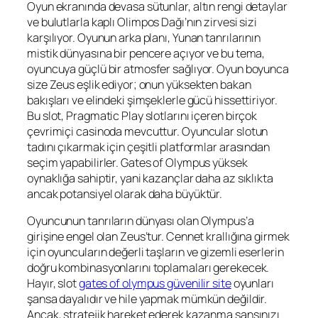
Oyun ekranında devasa sütunlar, altın rengi detaylar
ve bulutlarla kaplı Olimpos Dağı’nın zirvesi sizi
karşılıyor. Oyunun arka planı, Yunan tanrılarının
mistik dünyasına bir pencere açıyor ve bu tema,
oyuncuya güçlü bir atmosfer sağlıyor. Oyun boyunca
size Zeus eşlik ediyor; onun yüksekten bakan
bakışları ve elindeki şimşeklerle gücü hissettiriyor.
Bu slot, Pragmatic Play slotlarını içeren birçok
çevrimiçi casinoda mevcuttur. Oyuncular slotun
tadını çıkarmak için çeşitli platformlar arasından
seçim yapabilirler. Gates of Olympus yüksek
oynaklığa sahiptir, yani kazançlar daha az sıklıkta
ancak potansiyel olarak daha büyüktür.
Oyuncunun tanrıların dünyası olan Olympus’a
girişine engel olan Zeus’tur. Cennet krallığına girmek
için oyuncuların değerli taşların ve gizemli eserlerin
doğru kombinasyonlarını toplamaları gerekecek.
Hayır, slot
gates of olympus güvenilir site
oyunları
şansa dayalıdır ve hile yapmak mümkün değildir.
Ancak, stratejik hareket ederek kazanma şansınızı