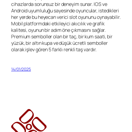
cihazlarda sorunsuz bir deneyim sunar. IOS ve
Android uyumluluğu sayesinde oyuncular, istedikleri
her yerde bu heyecan verici slot oyununu oynayabilir.
Mobil platformdaki etkileyici akıcılık ve grafik
kalitesi, oyunun bir adım öne çıkmasını sağlar.
Premium semboller olan bir taç, bir kum saati, bir
yüzük, bir altın kupa ve düşük ücretli semboller
olarak işlev gören 5 farklı renkli taş vardır.
14/01/2025