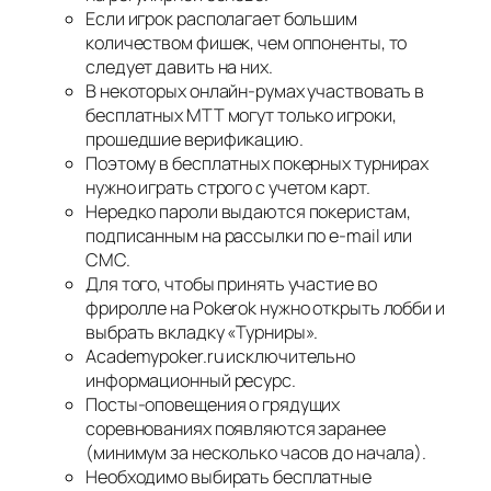
Если игрок располагает большим
количеством фишек, чем оппоненты, то
следует давить на них.
В некоторых онлайн-румах участвовать в
бесплатных МТТ могут только игроки,
прошедшие верификацию.
Поэтому в бесплатных покерных турнирах
нужно играть строго с учетом карт.
Нередко пароли выдаются покеристам,
подписанным на рассылки по e-mail или
СМС.
Для того, чтобы принять участие во
фриролле на Pokerok нужно открыть лобби и
выбрать вкладку «Турниры».
Academypoker.ru исключительно
информационный ресурс.
Посты-оповещения о грядущих
соревнованиях появляются заранее
(минимум за несколько часов до начала).
Необходимо выбирать бесплатные