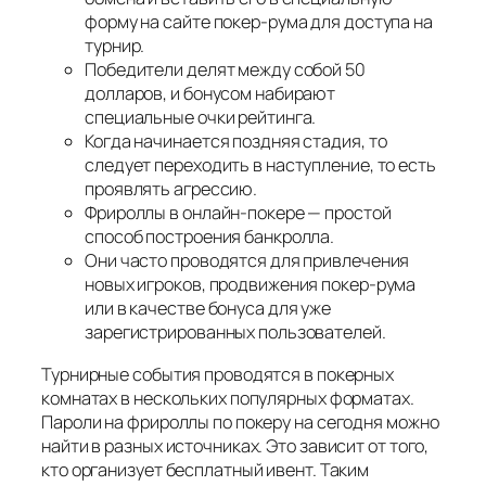
форму на сайте покер-рума для доступа на
турнир.
Победители делят между собой 50
долларов, и бонусом набирают
специальные очки рейтинга.
Когда начинается поздняя стадия, то
следует переходить в наступление, то есть
проявлять агрессию.
Фрироллы в онлайн-покере — простой
способ построения банкролла.
Они часто проводятся для привлечения
новых игроков, продвижения покер-рума
или в качестве бонуса для уже
зарегистрированных пользователей.
Турнирные события проводятся в покерных
комнатах в нескольких популярных форматах.
Пароли на фрироллы по покеру на сегодня можно
найти в разных источниках. Это зависит от того,
кто организует бесплатный ивент. Таким