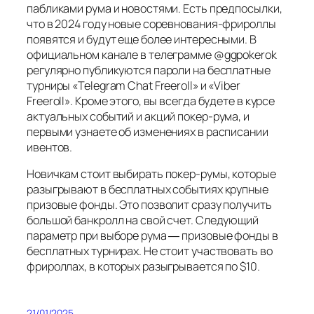
пабликами рума и новостями. Есть предпосылки,
что в 2024 году новые соревнования-фрироллы
появятся и будут еще более интересными. В
официальном канале в телеграмме @ggpokerok
регулярно публикуются пароли на бесплатные
турниры «Telegram Chat Freeroll» и «Viber
Freeroll». Кроме этого, вы всегда будете в курсе
актуальных событий и акций покер-рума, и
первыми узнаете об изменениях в расписании
ивентов.
Новичкам стоит выбирать покер-румы, которые
разыгрывают в бесплатных событиях крупные
призовые фонды. Это позволит сразу получить
большой банкролл на свой счет. Следующий
параметр при выборе рума ― призовые фонды в
бесплатных турнирах. Не стоит участвовать во
фрироллах, в которых разыгрывается по $10.
21/01/2025