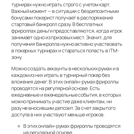
турнирах нужно играть строго с учетом карт.
Важный момент — в ситуации с бездепозитными
бонусами покерист получает в распоряжение
стартовый банкролл сразу. В бесплатных
фрироллах деньги предоставляются, когда игрок
занимает одно из призовых мест. Значит, для
получения банкролла нужно активно участвовать
в покерных турнирах и стараться попасть в ITM-
зону.
Можно создать аккаунты в нескольких румах и в
каждом из них играть в турнирный покер без
вложения денег. В этих онлайн-румах фрироллы
проводятся на регулярной основе. Есть
ежедневные и еженедельные события, в которых
можно принимать участие даже клиентам, ни
разу не вносившим депозит. За счет закрытого
доступа в них участвуют меньше игроков.
В этих онлайн-румах фрироллы проводятся
на регулярной основе.