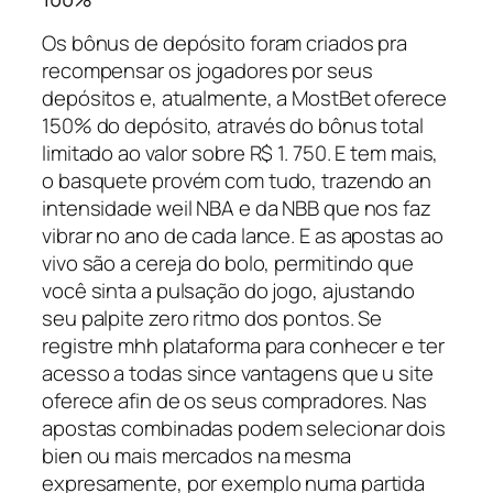
Os bônus de depósito foram criados pra
recompensar os jogadores por seus
depósitos e, atualmente, a MostBet oferece
150% do depósito, através do bônus total
limitado ao valor sobre R$ 1. 750. E tem mais,
o basquete provém com tudo, trazendo an
intensidade weil NBA e da NBB que nos faz
vibrar no ano de cada lance. E as apostas ao
vivo são a cereja do bolo, permitindo que
você sinta a pulsação do jogo, ajustando
seu palpite zero ritmo dos pontos. Se
registre mhh plataforma para conhecer e ter
acesso a todas since vantagens que u site
oferece afin de os seus compradores. Nas
apostas combinadas podem selecionar dois
bien ou mais mercados na mesma
expresamente, por exemplo numa partida