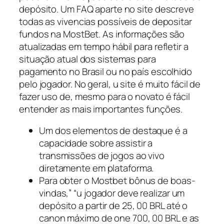
depósito. Um FAQ aparte no site descreve
todas as vivencias possíveis de depositar
fundos na MostBet. As informações são
atualizadas em tempo hábil para refletir a
situação atual dos sistemas para
pagamento no Brasil ou no país escolhido
pelo jogador. No geral, u site é muito fácil de
fazer uso de, mesmo para o novato é fácil
entender as mais importantes funções.
Um dos elementos de destaque é a
capacidade sobre assistir a
transmissões de jogos ao vivo
diretamente em plataforma.
Para obter o Mostbet bônus de boas-
vindas,” “u jogador deve realizar um
depósito a partir de 25, 00 BRL até o
canon máximo de one 700, 00 BRL e as