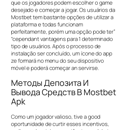
que os jogadores podem escolher o game
desejado e começar a jogar. Os usuários da
Mostbet tem bastante opções de utilizar a
plataforma e todas funcionam
perfeitamente, porém uma opção pode ter”
“cependant vantagens para 1 determinado
tipo de usuários. Após o processo de
instalação ser concluído, um ícone do app
ze formará no menu do seu dispositivo
móvel e poderá começar an servirse.
Методы Депозита И
Вывода Средств В Mostbet
Apk
Como um jogador valioso, tive a good
oportunidade de curtir esses incentivos,