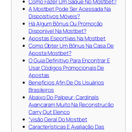
Como Fazer Um Saque No Mostbet?
A Mostbet Pode Ser Acessada Na
Dispositivos Móveis?
Há Algum Bônus Ou Promoção
Disponível Na Mostbet?
Apostas Esportivas Na Mostbet
Como Obter Um Bônus Na Casa De
Aposta Mostbet?
O Guia Definitivo Para Encontrar E
Usar Códigos Promocionais De
Apostas
Benefícios Afin De Os Usuários
Brasileiros
Abaixo Do Palpeur: Cardinals
Avançaram Muito Na Reconstrução
Carry Out Elenco
“visão Geral Do Mostbet
Características E Avaliação Das