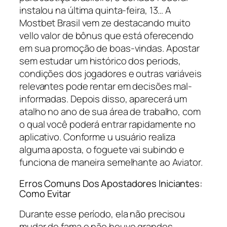
instalou na última quinta-feira, 13… A
Mostbet Brasil vem ze destacando muito
vello valor de bônus que está oferecendo
em sua promoção de boas-vindas. Apostar
sem estudar um histórico dos periods,
condições dos jogadores e outras variáveis
relevantes pode rentar em decisões mal-
informadas. Depois disso, aparecerá um
atalho no ano de sua área de trabalho, com
o qual você poderá entrar rapidamente no
aplicativo. Conforme u usuário realiza
alguma aposta, o foguete vai subindo e
funciona de maneira semelhante ao Aviator.
Erros Comuns Dos Apostadores Iniciantes:
Como Evitar
Durante esse período, ela não precisou
mudar de fama e não houve grandes