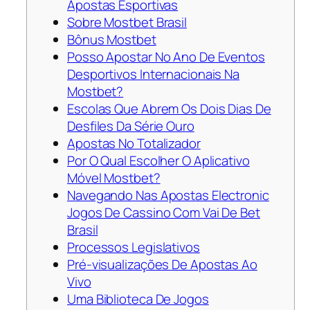
Apostas Esportivas
Sobre Mostbet Brasil
Bônus Mostbet
Posso Apostar No Ano De Eventos
Desportivos Internacionais Na
Mostbet?
Escolas Que Abrem Os Dois Dias De
Desfiles Da Série Ouro
Apostas No Totalizador
Por O Qual Escolher O Aplicativo
Móvel Mostbet?
Navegando Nas Apostas Electronic
Jogos De Cassino Com Vai De Bet
Brasil
Processos Legislativos
Pré-visualizações De Apostas Ao
Vivo
Uma Biblioteca De Jogos