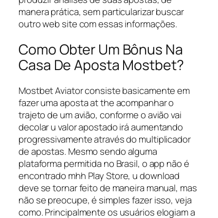
manera prática, sem particularizar buscar
outro web site com essas informações.
Como Obter Um Bônus Na
Casa De Aposta Mostbet?
Mostbet Aviator consiste basicamente em
fazer uma aposta at the acompanhar o
trajeto de um avião, conforme o avião vai
decolar u valor apostado irá aumentando
progressivamente através do multiplicador
de apostas. Mesmo sendo alguma
plataforma permitida no Brasil, o app não é
encontrado mhh Play Store, u download
deve se tornar feito de maneira manual, mas
não se preocupe, é simples fazer isso, veja
como. Principalmente os usuários elogiam a