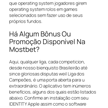
que operating system jogadores girem
operating system rolos em games
selecionados sem fazer uso de seus
próprios fundos.
Há Algum Bônus Ou
Promoção Disponível Na
Mostbet?
Aqui, qualquer liga, cada competicion,
desde nosso bienquisto Brasileirão até
since gloriosas disputas weil Liga dos
Campeões, é uma porta aberta para u
extraordinário. O aplicativo tem inúmeros
benefícios, alguns dos quais estão listados
abaixo. Confirme an instalação com seu
IDENTITY Apple assim como o software