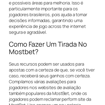
e possíveis áreas para melhoria. Isso é
particularmente importante para os
jogadores brasileiros, pois ajuda a tomar
decisões informadas, garantindo uma
experiência de jogo across the internet
segura e agradável.
Como Fazer Um Tirada No
Mostbet?
Seus recursos podem ser usados para
apostas com a certeza de que, se você tiver
caso, receberá seus ganhos com certeza.
Compilamos várias avaliações para
jogadores nos websites de avaliação
também populares da MostBet, onde os
jogadores podem reclamar perform site da
MostBet. Use apenas um seu próprio