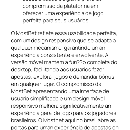
compromisso da plataforma em
oferecer uma experiência de jogo
perfeita para seus usuários.
O MostBet reflete essa usabilidade perfeita,
com um design responsivo que se adapta a
qualquer mecanismo, garantindo uman
experiência consistente e envolvente. A
versão móvel mantém a fun??o completa do
desktop, facilitando aos usuários fazer
apostas, explorar jogos e demandar bônus
em qualquer lugar. O compromisso da
MostBet apresentando uma interface de
usuário simplificada e um design móvel
responsivo melhora significativamente an
experiência geral de jogo para os jogadores
brasileiros. O Mostbet aqui no brasil abre as
portas para uman experiência de apostas on