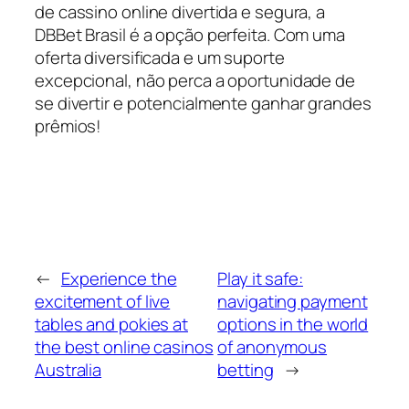
de cassino online divertida e segura, a
DBBet Brasil é a opção perfeita. Com uma
oferta diversificada e um suporte
excepcional, não perca a oportunidade de
se divertir e potencialmente ganhar grandes
prêmios!
←
Experience the
Play it safe:
excitement of live
navigating payment
tables and pokies at
options in the world
the best online casinos
of anonymous
Australia
betting
→