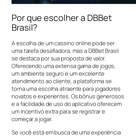
Por que escolher a DBBet
Brasil?
A escolha de um cassino online pode ser
uma tarefa desafiadora, mas a DBBet Brasil
se destaca por sua proposta de valor.
Oferecendo uma extensa gama de jogos,
um ambiente seguro e um excelente
atendimento ao cliente, a plataforma se
torna uma escolha atraente para jogadores
novatos e experientes. Os bônus generosos
e a facilidade de uso do aplicativo oferecem
um incentivo extra para se registrar e
começar a jogar.
Se você está em busca de uma experiência