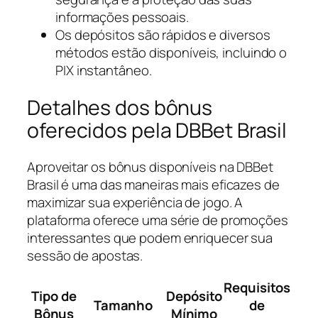
informações pessoais.
Os depósitos são rápidos e diversos
métodos estão disponíveis, incluindo o
PIX instantâneo.
Detalhes dos bônus
oferecidos pela DBBet Brasil
Aproveitar os bônus disponíveis na DBBet
Brasil é uma das maneiras mais eficazes de
maximizar sua experiência de jogo. A
plataforma oferece uma série de promoções
interessantes que podem enriquecer sua
sessão de apostas.
Requisitos
Tipo de
Depósito
Tamanho
de
Bônus
Mínimo