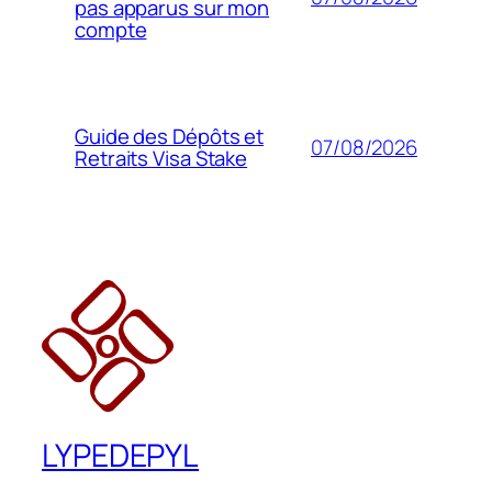
pas apparus sur mon
compte
Guide des Dépôts et
07/08/2026
Retraits Visa Stake
LYPEDEPYL