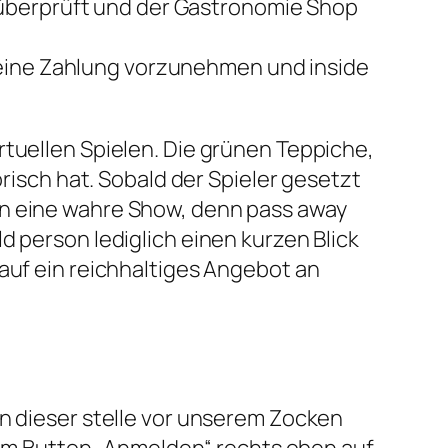
 überprüft und der Gastronomie Shop
 eine Zahlung vorzunehmen und inside
rtuellen Spielen. Die grünen Teppiche,
orisch hat. Sobald der Spieler gesetzt
en eine wahre Show, denn pass away
d person lediglich einen kurzen Blick
 auf ein reichhaltiges Angebot an
an dieser stelle vor unserem Zocken
room Button „Anmelden“ rechts oben auf