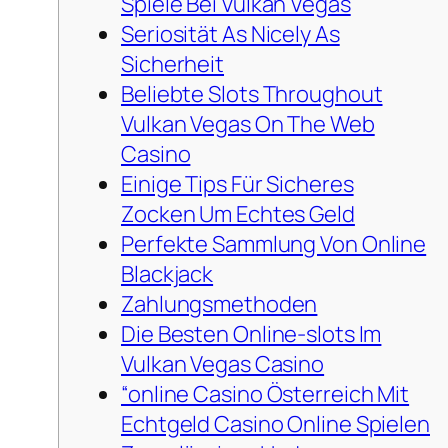
Spiele Bei Vulkan Vegas
Seriosität As Nicely As
Sicherheit
Beliebte Slots Throughout
Vulkan Vegas On The Web
Casino
Einige Tips Für Sicheres
Zocken Um Echtes Geld
Perfekte Sammlung Von Online
Blackjack
Zahlungsmethoden
Die Besten Online-slots Im
Vulkan Vegas Casino
“online Casino Österreich Mit
Echtgeld Casino Online Spielen