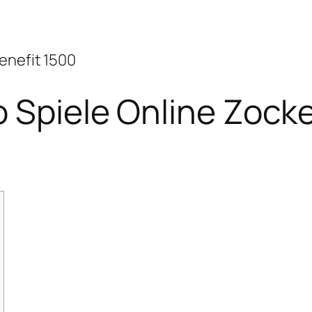
enefit 1500
o Spiele Online Zocke