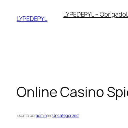
Pular
LYPEDEPYL – Obrigado
para
LYPEDEPYL
o
conteúdo
Online Casino Spi
Escrito por
admin
em
Uncategorized