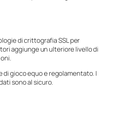
logie di crittografia SSL per
tori aggiunge un ulteriore livello di
oni.
e di gioco equo e regolamentato. I
ati sono al sicuro.