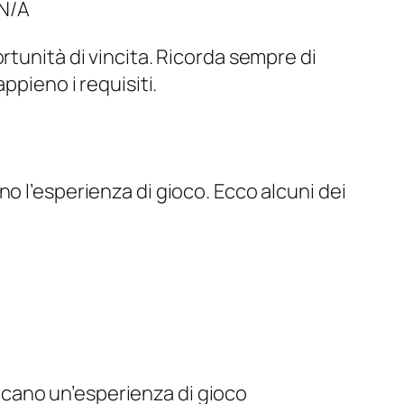
N/A
rtunità di vincita. Ricorda sempre di
ppieno i requisiti.
o l’esperienza di gioco. Ecco alcuni dei
cano un’esperienza di gioco