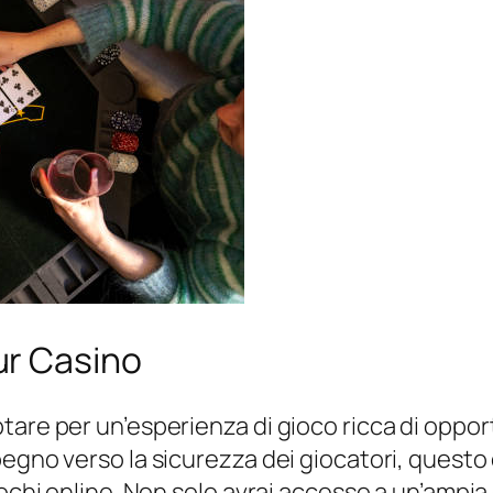
ur Casino
tare per un’esperienza di gioco ricca di oppor
pegno verso la sicurezza dei giocatori, questo
giochi online. Non solo avrai accesso a un’amp