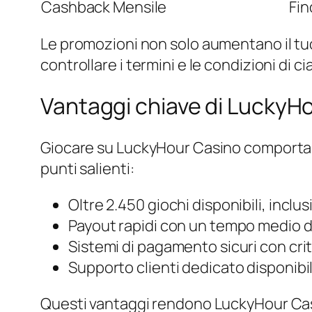
Cashback Mensile
Fin
Le promozioni non solo aumentano il tuo 
controllare i termini e le condizioni di 
Vantaggi chiave di LuckyH
Giocare su LuckyHour Casino comporta una
punti salienti:
Oltre 2.450 giochi disponibili, inclusi
Payout rapidi con un tempo medio di
Sistemi di pagamento sicuri con crit
Supporto clienti dedicato disponibi
Questi vantaggi rendono LuckyHour Casi