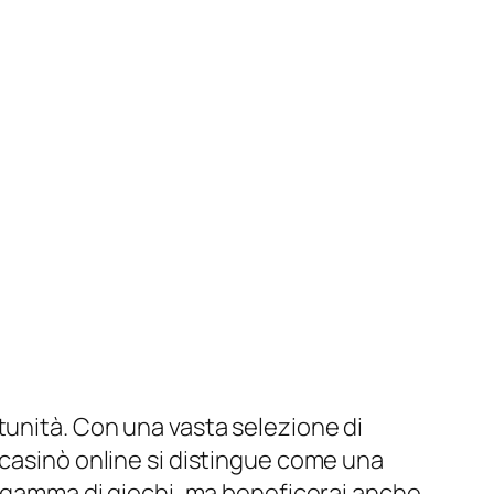
tunità. Con una vasta selezione di
 casinò online si distingue come una
ia gamma di giochi, ma beneficerai anche