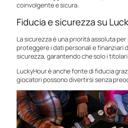
coinvolgente e sicura.
Fiducia e sicurezza su Lu
La sicurezza è una priorità assoluta per 
proteggere i dati personali e finanziari d
sicurezza, garantendo che solo i titolar
LuckyHour è anche fonte di fiducia graz
giocatori possono divertirsi senza preoc