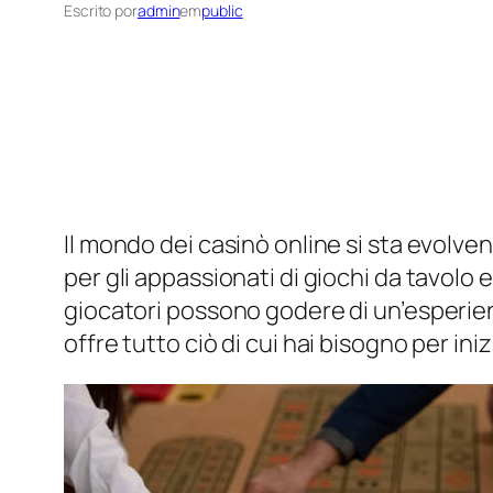
Escrito por
admin
em
public
Il mondo dei casinò online si sta evolv
per gli appassionati di giochi da tavolo 
giocatori possono godere di un’esperien
offre tutto ciò di cui hai bisogno per ini