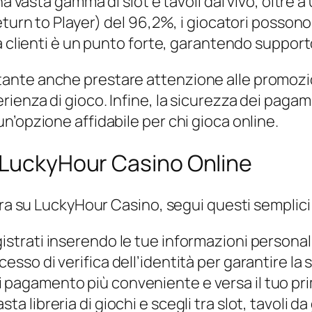
na vasta gamma di slot e tavoli dal vivo, oltre
turn to Player) del 96,2%, i giocatori possono a
 clienti è un punto forte, garantendo supporto 
ante anche prestare attenzione alle promozio
enza di gioco. Infine, la sicurezza dei pagame
n’opzione affidabile per chi gioca online.
u LuckyHour Casino Online
ura su LuckyHour Casino, segui questi semplici
registrati inserendo le tue informazioni personali
esso di verifica dell’identità per garantire la
i pagamento più conveniente e versa il tuo pr
asta libreria di giochi e scegli tra slot, tavoli d