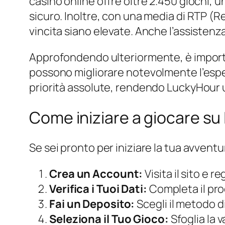
casinò online offre oltre 2.450 giochi, u
sicuro. Inoltre, con una media di RTP (Re
vincita siano elevate. Anche l’assistenza
Approfondendo ulteriormente, è import
possono migliorare notevolmente l’esperi
priorità assolute, rendendo LuckyHour u
Come iniziare a giocare s
Se sei pronto per iniziare la tua avvent
Crea un Account:
Visita il sito e 
Verifica i Tuoi Dati:
Completa il proc
Fai un Deposito:
Scegli il metodo d
Seleziona il Tuo Gioco:
Sfoglia la v