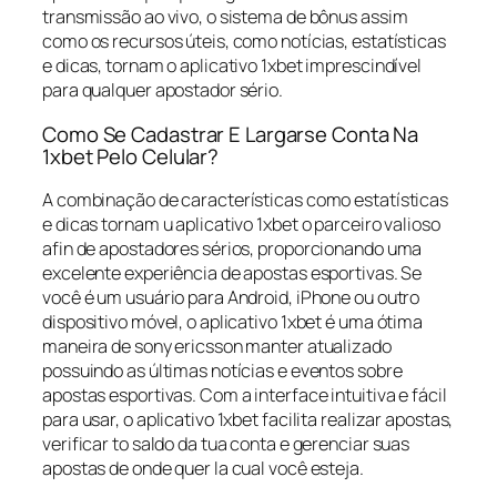
transmissão ao vivo, o sistema de bônus assim
como os recursos úteis, como notícias, estatísticas
e dicas, tornam o aplicativo 1xbet imprescindível
para qualquer apostador sério.
Como Se Cadastrar E Largarse Conta Na
1xbet Pelo Celular?
A combinação de características como estatísticas
e dicas tornam u aplicativo 1xbet o parceiro valioso
afin de apostadores sérios, proporcionando uma
excelente experiência de apostas esportivas. Se
você é um usuário para Android, iPhone ou outro
dispositivo móvel, o aplicativo 1xbet é uma ótima
maneira de sony ericsson manter atualizado
possuindo as últimas notícias e eventos sobre
apostas esportivas. Com a interface intuitiva e fácil
para usar, o aplicativo 1xbet facilita realizar apostas,
verificar to saldo da tua conta e gerenciar suas
apostas de onde quer la cual você esteja.