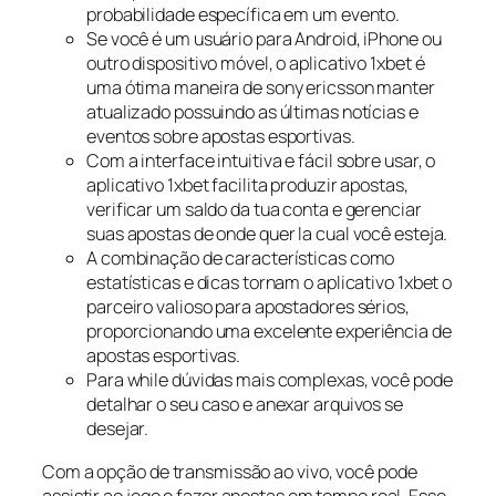
probabilidade específica em um evento.
Se você é um usuário para Android, iPhone ou
outro dispositivo móvel, o aplicativo 1xbet é
uma ótima maneira de sony ericsson manter
atualizado possuindo as últimas notícias e
eventos sobre apostas esportivas.
Com a interface intuitiva e fácil sobre usar, o
aplicativo 1xbet facilita produzir apostas,
verificar um saldo da tua conta e gerenciar
suas apostas de onde quer la cual você esteja.
A combinação de características como
estatísticas e dicas tornam o aplicativo 1xbet o
parceiro valioso para apostadores sérios,
proporcionando uma excelente experiência de
apostas esportivas.
Para while dúvidas mais complexas, você pode
detalhar o seu caso e anexar arquivos se
desejar.
Com a opção de transmissão ao vivo, você pode
assistir ao jogo e fazer apostas em tempo real. Esse