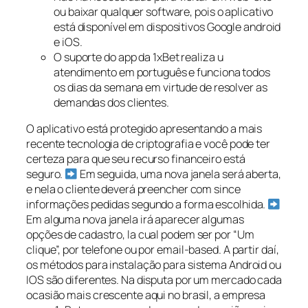
ou baixar qualquer software, pois o aplicativo
está disponível em dispositivos Google android
e iOS.
O suporte do app da 1xBet realiza u
atendimento em português e funciona todos
os dias da semana em virtude de resolver as
demandas dos clientes.
O aplicativo está protegido apresentando a mais
recente tecnologia de criptografia e você pode ter
certeza para que seu recurso financeiro está
seguro.
Em seguida, uma nova janela será aberta,
e nela o cliente deverá preencher com since
informações pedidas segundo a forma escolhida.
Em alguma nova janela irá aparecer algumas
opções de cadastro, la cual podem ser por “Um
clique”, por telefone ou por email-based. A partir daí,
os métodos para instalação para sistema Android ou
IOS são diferentes. Na disputa por um mercado cada
ocasião mais crescente aqui no brasil, a empresa