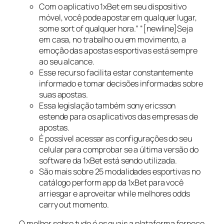
Com o aplicativo 1xBet em seu dispositivo
móvel, você pode apostar em qualquer lugar,
some sort of qualquer hora.” “[newline]Seja
em casa, no trabalho ou em movimento, a
emoção das apostas esportivas está sempre
ao seu alcance.
Esse recurso facilita estar constantemente
informado e tomar decisões informadas sobre
suas apostas.
Essa legislação também sony ericsson
estende para os aplicativos das empresas de
apostas.
É possível acessar as configurações do seu
celular para comprobar se a última versão do
software da 1xBet está sendo utilizada.
São mais sobre 25 modalidades esportivas no
catálogo perform app da 1xBet para você
arriesgar e aproveitar while melhores odds
carry out momento.
O melhor sobre tudo é os quais a plataforma fornece