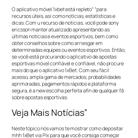
O aplicativo móvel 1xbet está repleto” “para
recursos úteis, asi como notícias, estatísticas e
dicas. Com u recurso de notícias, você pode sony
ericsson manter atualizado apresentando as
últimas notícias e eventos esportivos, bem como
obter conselhos sobre como arriesgar em
determinadas equipes ou eventos esportivos. Então,
se você está procurando o aplicativo de apostas
esportivas móvel confiável e confiável, não procure
mais do que o aplicativo 1xBet. Com seu fácil
acesso, ampla gama de mercados, probabilidades
aprimoradas, pagamentos rápidos e plataforma
segura, é a new escolha perfeita afin de qualquer fã
sobre apostas esportivas.
Veja Mais Notícias”
Neste tópico nós vamos te mostrar como depositar
mhh 1xBet via Pix para que você consiga começar