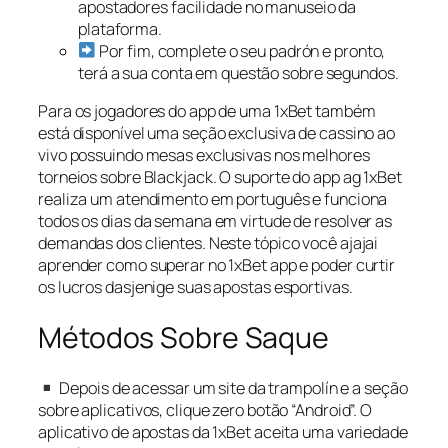
apostadores facilidade no manuseio da
plataforma.
Por fim, complete o seu padrón e pronto,
terá a sua conta em questão sobre segundos.
Para os jogadores do app de uma 1xBet também
está disponível uma seção exclusiva de cassino ao
vivo possuindo mesas exclusivas nos melhores
torneios sobre Blackjack. O suporte do app ag 1xBet
realiza um atendimento em português e funciona
todos os dias da semana em virtude de resolver as
demandas dos clientes. Neste tópico você ajajai
aprender como superar no 1xBet app e poder curtir
os lucros dasjenige suas apostas esportivas.
Métodos Sobre Saque
Depois de acessar um site da trampolín e a seção
sobre aplicativos, clique zero botão “Android”. O
aplicativo de apostas da 1xBet aceita uma variedade