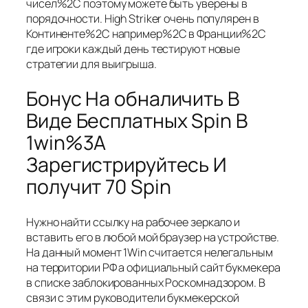
чисел%2C поэтому можете быть уверены в
порядочности. High Striker очень популярен в
Континенте%2C например%2C в Франции%2C
где игроки каждый день тестируют новые
стратегии для выигрыша.
Бонус На обналичить В
Виде Бесплатных Spin В
1win%3A
Зарегистрируйтесь И
получит 70 Spin
Нужно найти ссылку на рабочее зеркало и
вставить его в любой мой браузер на устройстве.
На данный момент 1Win считается нелегальным
на территории РФ а официальный сайт букмекера
в списке заблокированных Роскомнадзором. В
связи с этим руководители букмекерской