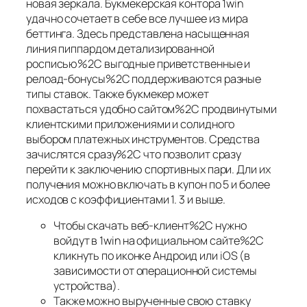
новая зеркала. Букмекерская контора 1win
удачно сочетает в себе все лучшее из мира
беттинга. Здесь представлена насыщенная
линия пиппардом детализированной
росписью%2C выгодные приветственные и
релоад-бонусы%2C поддерживаются разные
типы ставок. Также букмекер может
похвастаться удобно сайтом%2C продвинутыми
клиентскими приложениями и солидного
выбором платежных инструментов. Средства
зачислятся сразу%2C что позволит сразу
перейти к заключению спортивных пари. Дли их
получения можно включать в купон по 5 и более
исходов с коэффициентами 1. 3 и выше.
Чтобы скачать веб-клиент%2C нужно
войдут в 1win на официальном сайте%2C
кликнуть по иконке Андроид или iOS (в
зависимости от операционной системы
устройства).
Также можно вырученные свою ставку