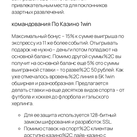
привлекательным места для поклонников
азартных развлечений.
командования По Казино 1win
Максимальный бонус – 15% к сумме выигрыша по
экспрессу из 11 же более событий. Отыгрывать
подарок не нужно – деньги потом попадают на
основной баланс. Помимо другой суммы%2C вы
получит на основной баланс еще 5% ото суммы
выигранной ставки – то разве%2C 50 рублей. Как
уже отмечалось вровень%2C линия в БК 1win
обширная и разнообразная. Предлагается
делать ставки на еще десятков видов спорта – от
футбола и хоккея до флорбола и гэльского
херлинга.
Для ее защита используется 128-битный
замком шифрования и разработок SSL.
Помимо ставок на спорт%2C клиентам
доступно казино%2C лайв-казино с