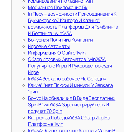
командования По Казино 1win
Мобильное Приложение Бк
In Перу – возможности Присоединения К
Букмекерской Конторе И Казино”
возможность Платформы Для Гэмблинга
И Беттинга 1win%3A
Бонусная Политика Компании
Игровые Автоматы
Информация О Сайте 1win
Обзор Игровых Автоматов 1win%3A
Популярные Игры И Руководство судя
Игре
In%3A Зеркало рабочее На Сегодня
Какие” “нет Плюсы И минусы У Зеркала
1вин
Бонус На обналичил В Виде Бесплатных
Spin В 1win%3A Зарегистрируйтесь И
получат 70 Spin
Вперед за Победой%3A Обзор Игр На
Платформе 1win
In%3A Олицетворение Азарта и Удачи В