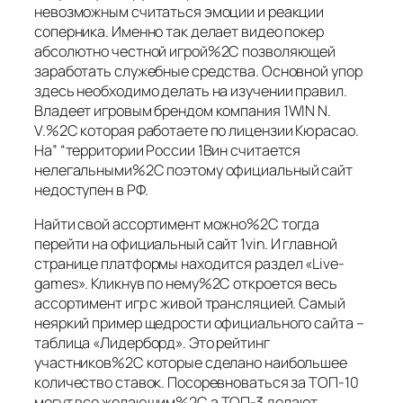
невозможным считаться эмоции и реакции
соперника. Именно так делает видео покер
абсолютно честной игрой%2C позволяющей
заработать служебные средства. Основной упор
здесь необходимо делать на изучении правил.
Владеет игровым брендом компания 1WIN N.
V.%2C которая работаете по лицензии Кюрасао.
На” “территории России 1Вин считается
нелегальными%2C поэтому официальный сайт
недоступен в РФ.
Найти свой ассортимент можно%2C тогда
перейти на официальный сайт 1vin. И главной
странице платформы находится раздел «Live-
games». Кликнув по нему%2C откроется весь
ассортимент игр с живой трансляцией. Самый
неяркий пример щедрости официального сайта –
таблица «Лидерборд». Это рейтинг
участников%2C которые сделано наибольшее
количество ставок. Посоревноваться за ТОП-10
могут все желающим%2C а ТОП-3 делают