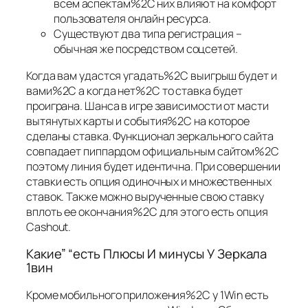
всем аспектам%2C них влияют на комфорт
пользователя онлайн ресурса.
Существуют два типа регистрация –
обычная же посредством соцсетей.
Когда вам удастся угадать%2C выигрыш будет и
вами%2C а когда нет%2C то ставка будет
проиграна. Шанса в игре зависимости от масти
вытянутых карты и события%2C на которое
сделаны ставка. Функционал зеркального сайта
совпадает пиппардом официальным сайтом%2C
поэтому линия будет идентична. При совершении
ставки есть опция одиночных и множественных
ставок. Также можно вырученные свою ставку
вплоть ее окончания%2C для этого есть опция
Cashout.
Какие” “есть Плюсы И минусы У Зеркала
1вин
Кроме мобильного приложения%2C у 1Win есть