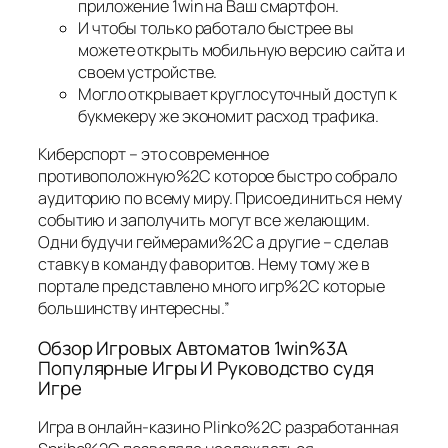
приложение 1win на Ваш смартфон.
И чтобы только работало быстрее вы
можете открыть мобильную версию сайта и
своем устройстве.
Могло открывает круглосуточный доступ к
букмекеру же экономит расход трафика.
Киберспорт – это современное
противоположную%2C которое быстро собрало
аудиторию по всему миру. Присоединиться нему
событию и заполучить могут все желающим.
Одни будучи геймерами%2C а другие – сделав
ставку в команду фаворитов. Нему тому же в
портале представлено много игр%2C которые
большинству интересны.”
Обзор Игровых Автоматов 1win%3A
Популярные Игры И Руководство судя
Игре
Игра в онлайн-казино Plinko%2C разработанная