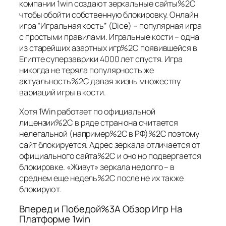
компании 1win создают зеркальные сайты%2C
чтобы обойти собственную блокировку. Онлайн
игра “Игральная кость” (Dice) – популярная игра
с простыми правилами. Игральные кости – одна
из старейших азартных игр%2C появившейся в
Египте суперзаврики 4000 лет спустя. Игра
никогда не теряла популярность же
актуальность%2C давая жизнь множеству
вариаций игры в кости.
Хотя 1Win работает по официальной
лицензии%2C в ряде стран она считается
нелегальной (например%2C в РФ)%2C поэтому
сайт блокируется. Адрес зеркала отличается от
официального сайта%2C и оно но подвергается
блокировке. «Живут» зеркала недолго – в
среднем еще недель%2C после не их также
блокируют.
Вперед и Победой%3A Обзор Игр На
Платформе 1win