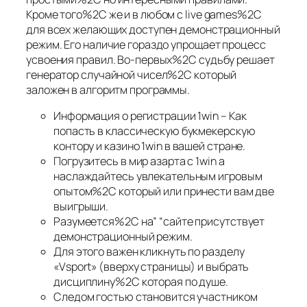
Кроме того%2C же и в любом с live games%2C
для всех желающих доступен демонстрационный
режим. Его наличие гораздо упрощает процесс
усвоения правил. Во-первых%2C судьбу решает
генератор случайной чисел%2C который
заложен в алгоритм программы.
Информация о регистрации 1win – Как
попасть в классическую букмекерскую
контору и казино 1win в вашей стране.
Погрузитесь в мир азарта с 1win а
наслаждайтесь увлекательным игровым
опытом%2C который или принести вам две
выигрыши.
Разумеется%2C на” “сайте присутствует
демонстрационный режим.
Для этого важен кликнуть по разделу
«Vsport» (вверху страницы) и выбрать
дисциплину%2C которая по душе.
Следом гостью становится участником