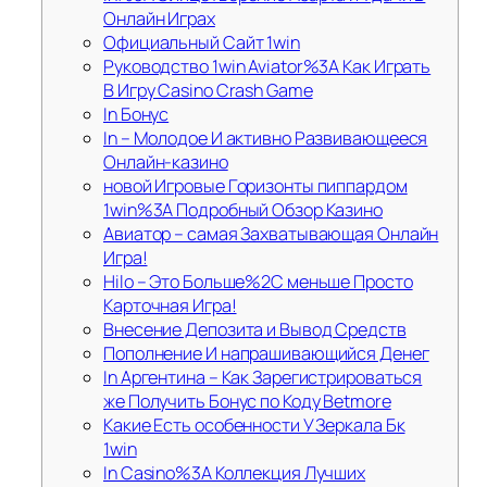
Онлайн Играх
Официальный Сайт 1win
Руководство 1win Aviator%3A Как Играть
В Игру Casino Crash Game
In Бонус
In – Молодое И активно Развивающееся
Онлайн-казино
новой Игровые Горизонты пиппардом
1win%3A Подробный Обзор Казино
Авиатор – самая Захватывающая Онлайн
Игра!
Hilo – Это Больше%2C меньше Просто
Карточная Игра!
Внесение Депозита и Вывод Средств
Пополнение И напрашивающийся Денег
In Аргентина – Как Зарегистрироваться
же Получить Бонус по Коду Betmore
Какие Есть особенности У Зеркала Бк
1win
In Casino%3A Коллекция Лучших