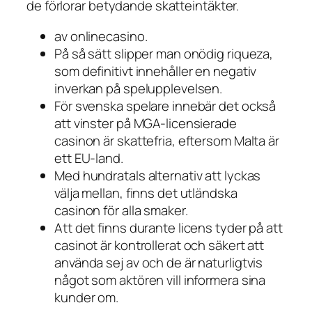
de förlorar betydande skatteintäkter.
av onlinecasino.
På så sätt slipper man onödig riqueza,
som definitivt innehåller en negativ
inverkan på spelupplevelsen.
För svenska spelare innebär det också
att vinster på MGA-licensierade
casinon är skattefria, eftersom Malta är
ett EU-land.
Med hundratals alternativ att lyckas
välja mellan, finns det utländska
casinon för alla smaker.
Att det finns durante licens tyder på att
casinot är kontrollerat och säkert att
använda sej av och de är naturligtvis
något som aktören vill informera sina
kunder om.