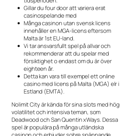
tidsperioden.
Gillar du four door att variera erat
casinospelande med
Många casinon utan svensk licens
innehåller en MGA-licens eftersom
Malta är 1st EU-land.
Vi tar ansvarsfullt spel på allvar och
rekommenderar att du spelar med
försiktighet o endast om du är över
eighteen år.
Detta kan vara till exempel ett online
casino med licens på Malta (MGA) elr i
Estland (EMTA).
Nolimit City är kända för sina slots med hög
volatilitet och intensiva teman, som
Deadwood och San Quentin xWays. Dessa
spel är populära på många utländska
casinon och erbjuder sobre spännande