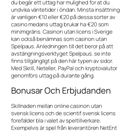
du begär ett uttag har mulighed for at du
undvika väntetider i öndan. Minsta insättning
är vanligen €10 eller €20 på dessa sorter av
casino medans uttag brukar ha €20 som
minimigräns. Casinon utan licens i Sverige
kan också benämnas som casinon utan
Spelpaus. Anledningen till det beror på att
avstängningsverktyget Spelpaus. se inte
finns tillgängligt på den här typen av sidor.
Med Skrill, Neteller, PayPal och kryptovalutor
genomförs uttag på durante gång.
Bonusar Och Erbjudanden
Skillnaden mellan online casinon utan
svensk licens och de scientif svensk licens
forefalder bla i valet av speltillverkare.
Exempelvis är spel från leverantören NetEnt