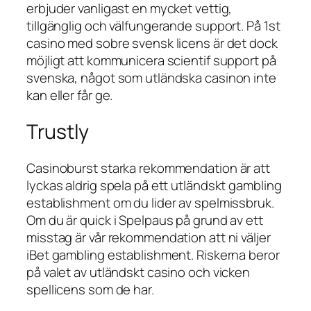
erbjuder vanligast en mycket vettig,
tillgänglig och välfungerande support. På 1st
casino med sobre svensk licens är det dock
möjligt att kommunicera scientif support på
svenska, något som utländska casinon inte
kan eller får ge.
Trustly
Casinoburst starka rekommendation är att
lyckas aldrig spela på ett utländskt gambling
establishment om du lider av spelmissbruk.
Om du är quick i Spelpaus på grund av ett
misstag är vår rekommendation att ni väljer
iBet gambling establishment. Riskerna beror
på valet av utländskt casino och vicken
spellicens som de har.