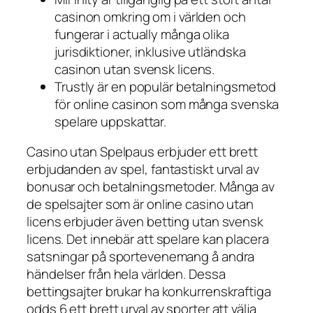
casinon omkring om i världen och
fungerar i actually många olika
jurisdiktioner, inklusive utländska
casinon utan svensk licens.
Trustly är en populär betalningsmetod
för online casinon som många svenska
spelare uppskattar.
Casino utan Spelpaus erbjuder ett brett
erbjudanden av spel, fantastiskt urval av
bonusar och betalningsmetoder. Många av
de spelsajter som är online casino utan
licens erbjuder även betting utan svensk
licens. Det innebär att spelare kan placera
satsningar på sportevenemang å andra
händelser från hela världen. Dessa
bettingsajter brukar ha konkurrenskraftiga
odds 6 ett brett urval av sporter att välja