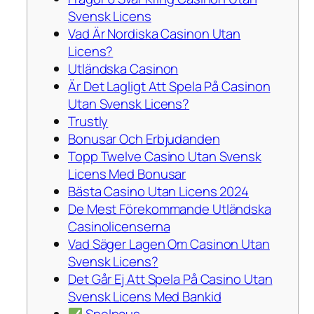
Svensk Licens
Vad Är Nordiska Casinon Utan
Licens?
Utländska Casinon
Är Det Lagligt Att Spela På Casinon
Utan Svensk Licens?
Trustly
Bonusar Och Erbjudanden
Topp Twelve Casino Utan Svensk
Licens Med Bonusar
Bästa Casino Utan Licens 2024
De Mest Förekommande Utländska
Casinolicenserna
Vad Säger Lagen Om Casinon Utan
Svensk Licens?
Det Går Ej Att Spela På Casino Utan
Svensk Licens Med Bankid